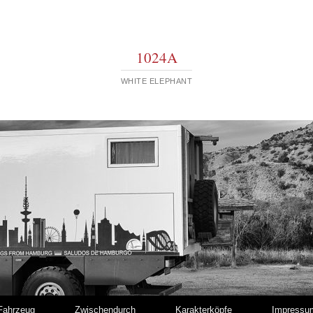
1024A
WHITE ELEPHANT
Fahrzeug
Zwischendurch
Karakterköpfe
Impressu