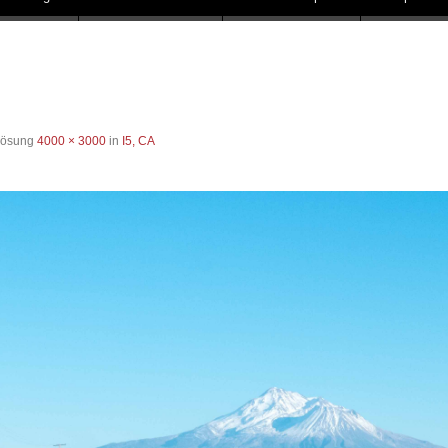
flösung
4000 × 3000
in
I5, CA