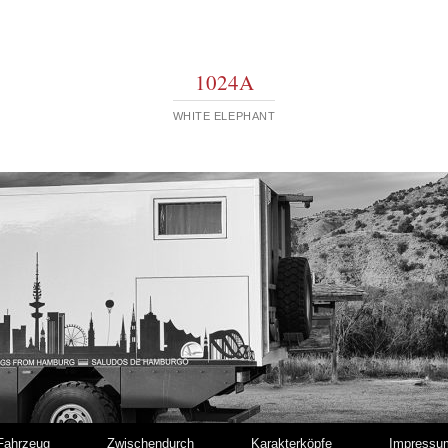
1024A
WHITE ELEPHANT
Fahrzeug
Zwischendurch
Karakterköpfe
Impressu