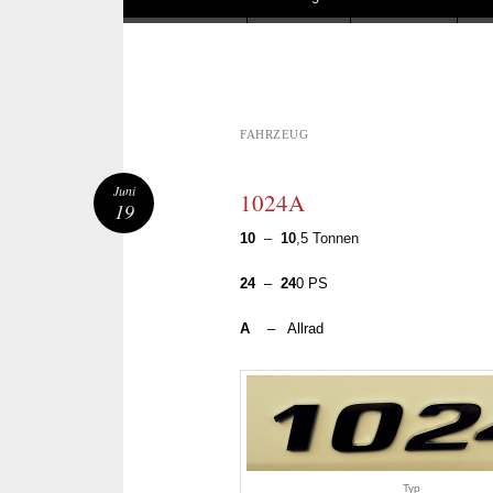
FAHRZEUG
Juni
1024A
19
10
–
10
,5 Tonnen
24
–
24
0 PS
A
– Allrad
Typ