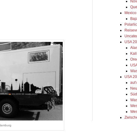
Nov
Que
Mexico
Baja
Polarli
Reisev
Uncate
USA 2
Ala
Kal
Ore
USA
Was
USA 20
auf
Neu
Süd
Was
Wes
Wes
Zwisch
Hamburg