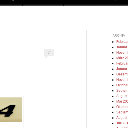
ARCHIV
Februa
Januar
1
Novemb
März 2
Februa
Januar
Dezemb
Novemb
Oktobe
Septem
August
Mai 20
Oktobe
Septem
August
Juli 20