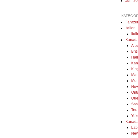
Juni 2
KATEGOR
Fahrze
Italien
Ital
Kanada
Alb
Bri
Hal
Kan
Kin
Man
Mon
Nov
Ont
Que
Sas
Tor
Yuk
Kanada
Lab
New