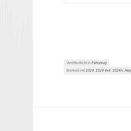
Veröffentlicht in
Fahrzeug
Markiert mit
1024
,
1024 4x4
,
1024A
,
Ate
Beitrags-Navigation