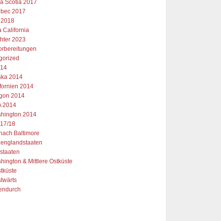
a Scotia 2017
bec 2017
 2018
 California
chter 2023
orbereitungen
gorized
014
ska 2014
ifornien 2014
gon 2014
 2014
hington 2014
17/18
 nach Baltimore
englandstaaten
staaten
hington & Mittlere Ostküste
tküste
twärts
endurch