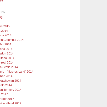
014
IEN
ug
ien 2015
 2014
erta 2014
tish Columbia 2014
ifax 2014
ada 2014
gston 2014
itoba 2014
treal 2014
a Scotia 2014
ario – "flaches Land" 2014
bec 2014
katchewan 2014
onto 2014
on Territory 2014
 2017
rador 2017
foundland 2017