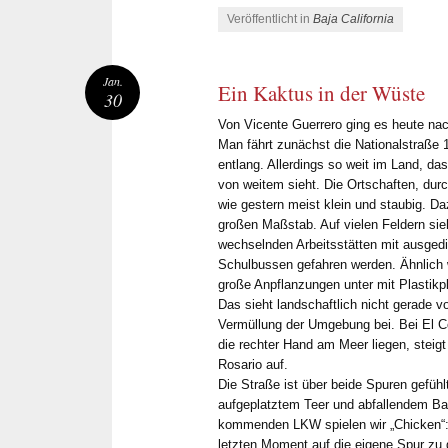
Veröffentlicht in
Baja California
Jan.
Ein Kaktus in der Wüste
30
Von Vicente Guerrero ging es heute na
Man fährt zunächst die Nationalstraße 1
entlang. Allerdings so weit im Land, 
von weitem sieht. Die Ortschaften, durch
wie gestern meist klein und staubig. D
großen Maßstab. Auf vielen Feldern sie
wechselnden Arbeitsstätten mit ausged
Schulbussen gefahren werden. Ähnlich 
große Anpflanzungen unter mit Plasti
Das sieht landschaftlich nicht gerade vo
Vermüllung der Umgebung bei. Bei El 
die rechter Hand am Meer liegen, steig
Rosario auf.
Die Straße ist über beide Spuren gefühlt
aufgeplatztem Teer und abfallendem Ba
kommenden LKW spielen wir „Chicken“: 
letzten Moment auf die eigene Spur zu