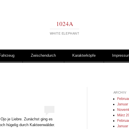
1024A
WHITE ELEPHANT
Fahrzeug
Zwischendurch
Karakterköpfe
Impressu
ARCHIV
Februa
Januar
Novemb
März 2
Ojo je Liebre. Zunächst ging es
Februa
och hügelig durch Kakteenwälder.
Januar