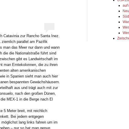
USA 20
auf
Neu
Süd
Was
Wes
Wes
ch Catavinia zur Rancho Santa Inez.
Zwisch
 ziemlich parallel am Pazifik
dass man das Meer nur dann und wann
 die die Nationalstraße führt sind
azwischen gibt es Landwirtschaft im
ht man Erntekolonnen, die zu ihren
ienten alten amerikanischen
wie in Spanien sieht man auch hier
kplanen bespannten Gewächshäusern.
rteilhaft aus und trägt auch mit zur
Consuelo, nach den großen Dünen,
t die MEX-1 in die Berge nach El
e 5 Meter breit, mit reichlich
nkett. Bei jedem entgegen
möglichst lang links fahren um im
 gehen – nur so hat man genug