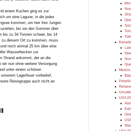
Mon
Nov
nd einem Kuchen ging es zur
Ont
ich um eine Lagune, in die jedes
Que
ingsee kommen, um hier ihre Jungen
Sas
ßzuziehen, bis sie den Sommer über
Tor
n bis zu 34 Tonnen schwer, bis 14
Yuk
Um zu diesem Ort zu kommen, muss
Kanada
 und noch einmal 25 km über eine
Lab
oller Wasserbecken zur
New
m Strand ankommt, der an die
Nov
o wir nun ohne weitere Versorgung
Que
 und unter einem schönen
Mexico
unserem Lagerfeuer vorbeilief,
Baja
unsere Reisegruppe auch nicht an
Polarli
Reisev
Uncate
USA 2
Ala
Kal
Ore
USA
Was