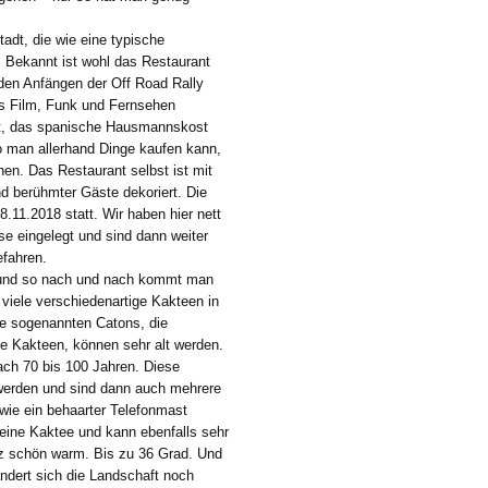
tadt, die wie eine typische
 Bekannt ist wohl das Restaurant
 den Anfängen der Off Road Rally
s Film, Funk und Fernsehen
t, das spanische Hausmannskost
wo man allerhand Dinge kaufen kann,
hen. Das Restaurant selbst ist mit
nd berühmter Gäste dekoriert. Die
8.11.2018 statt. Wir haben hier nett
se eingelegt und sind dann weiter
efahren.
g und so nach und nach kommt man
viele verschiedenartige Kakteen in
e sogenannten Catons, die
e Kakteen, können sehr alt werden.
ach 70 bis 100 Jahren. Diese
werden und sind dann auch mehrere
 wie ein behaarter Telefonmast
keine Kaktee und kann ebenfalls sehr
z schön warm. Bis zu 36 Grad. Und
ndert sich die Landschaft noch