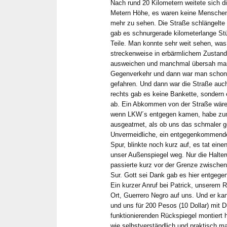
Nach rund 20 Kilometern weitete sich d
Metern Höhe, es waren keine Menschen
mehr zu sehen. Die Straße schlängelte 
gab es schnurgerade kilometerlange St
Teile. Man konnte sehr weit sehen, was
streckenweise in erbärmlichem Zustan
ausweichen und manchmal übersah man
Gegenverkehr und dann war man schon 
gefahren. Und dann war die Straße auch
rechts gab es keine Bankette, sondern e
ab. Ein Abkommen von der Straße wäre
wenn LKW´s entgegen kamen, habe zum
ausgeatmet, als ob uns das schmaler 
Unvermeidliche, ein entgegenkommende
Spur, blinkte noch kurz auf, es tat ein
unser Außenspiegel weg. Nur die Halter
passierte kurz vor der Grenze zwische
Sur. Gott sei Dank gab es hier entge
Ein kurzer Anruf bei Patrick, unserem R
Ort, Guerrero Negro auf uns. Und er k
und uns für 200 Pesos (10 Dollar) mit
funktionierenden Rückspiegel montiert h
wie selbstverständlich und praktisch m