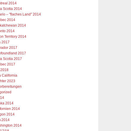
treal 2014
a Scotia 2014
ario – "flaches Land" 2014
bec 2014
katchewan 2014
onto 2014
on Territory 2014
 2017
rador 2017
foundland 2017
a Scotia 2017
bec 2017
 2018
 California
chter 2023
orbereitungen
gorized
014
ska 2014
ifornien 2014
gon 2014
 2014
hington 2014