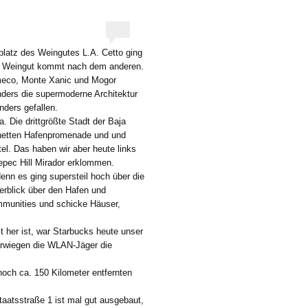
platz des Weingutes L.A. Cetto ging
Ein Weingut kommt nach dem anderen.
eco, Monte Xanic und Mogor
ders die supermoderne Architektur
ders gefallen.
 Die drittgrößte Stadt der Baja
er netten Hafenpromenade und und
el. Das haben wir aber heute links
epec Hill Mirador erklommen.
enn es ging supersteil hoch über die
erblick über den Hafen und
mmunities und schicke Häuser,
it her ist, war Starbucks heute unser
berwiegen die WLAN-Jäger die
och ca. 150 Kilometer entfernten
aatsstraße 1 ist mal gut ausgebaut,