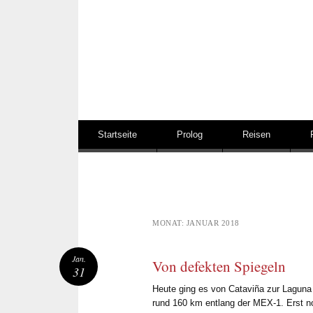
Springe zum Inhalt
Startseite
Prolog
Reisen
MONAT:
JANUAR 2018
Jan.
Von defekten Spiegeln
31
Heute ging es von Cataviña zur Laguna 
rund 160 km entlang der MEX-1. Erst n