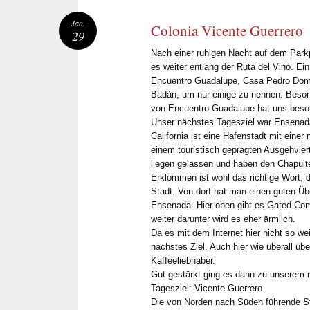
Jan.
Colonia Vicente Guerrero
29
Nach einer ruhigen Nacht auf dem Park
es weiter entlang der Ruta del Vino. 
Encuentro Guadalupe, Casa Pedro Dom
Badán, um nur einige zu nennen. Beson
von Encuentro Guadalupe hat uns beson
Unser nächstes Tagesziel war Ensenada.
California ist eine Hafenstadt mit ein
einem touristisch geprägten Ausgehviert
liegen gelassen und haben den Chapult
Erklommen ist wohl das richtige Wort, d
Stadt. Von dort hat man einen guten Üb
Ensenada. Hier oben gibt es Gated Co
weiter darunter wird es eher ärmlich.
Da es mit dem Internet hier nicht so we
nächstes Ziel. Auch hier wie überall ü
Kaffeeliebhaber.
Gut gestärkt ging es dann zu unserem n
Tagesziel: Vicente Guerrero.
Die von Norden nach Süden führende St