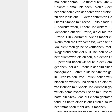
mal sehr schmal. Sie führt durch Orte 
Colonet, Camalú bis nach Colonia Vicen
beschreiben? Von der geteerten Straße f
zu den vielleicht 10 Meter entfernten Hä
überall Stände mit Tacos, Pollo asado, 
Autowerkstätten, Frisöre und weitere Bu
Menschen auf der Straße, die Autos fah
Straße. Ein Gewimmel. Vieles macht ei
Wenn man die Orte verlässt, wechselt d
Mal sieht man grüne Ackerflächen, ma
Wegesrand sehr viel Müll. Bei den Acke
bemerkenswert diejenigen, auf denen O
Supermarkt haben wir heute in der Gem
gesehen, der die Stacheln der einzelnen
handgroßen Blätter in kleine Streifen 
in Tüten kaufen. Von Patrick haben wir
blanchiert werden und dann als Salat mi
wie Bohnen mit Speck und Zwiebeln ge
wir ein gemeinsames Essen mit unserer
hatte ein Steak, das auf einem gebraten
fand, es hatte einen leicht zitronig-s
bestimmt noch mehr draus machen.