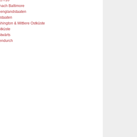
17/18
 nach Baltimore
englandstaaten
staaten
hington & Mittlere Ostküste
tküste
twärts
endurch