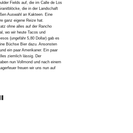
lder Fields auf, die im Calle de Los
ranitblöcke, die in der Landschaft
roßen Auswahl an Kakteen. Eine
hre ganz eigene Reize hat.
latz ohne alles auf der Rancho
kal, wo wir heute Tacos und
esos (ungefähr 5,80 Dollar) gab es
eine Büchse Bier dazu. Ansonsten
und ein paar Amerikaner. Ein paar
lles ziemlich lässig. Der
haben nun Vollmond und nach einem
gerfeuer freuen wir uns nun auf