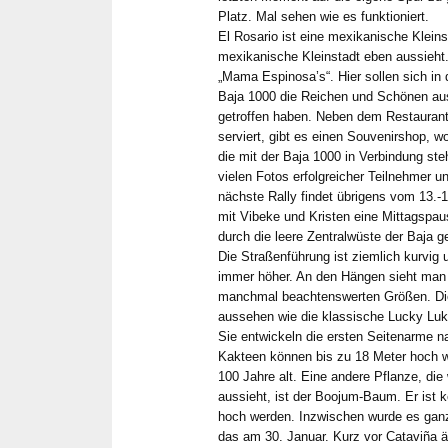
Platz. Mal sehen wie es funktioniert.
El Rosario ist eine mexikanische Kleins
mexikanische Kleinstadt eben aussieht.
„Mama Espinosa’s“. Hier sollen sich in
Baja 1000 die Reichen und Schönen au
getroffen haben. Neben dem Restauran
serviert, gibt es einen Souvenirshop, 
die mit der Baja 1000 in Verbindung ste
vielen Fotos erfolgreicher Teilnehmer u
nächste Rally findet übrigens vom 13.-1
mit Vibeke und Kristen eine Mittagspau
durch die leere Zentralwüste der Baja g
Die Straßenführung ist ziemlich kurvi
immer höher. An den Hängen sieht man 
manchmal beachtenswerten Größen. Di
aussehen wie die klassische Lucky Luk
Sie entwickeln die ersten Seitenarme n
Kakteen können bis zu 18 Meter hoch 
100 Jahre alt. Eine andere Pflanze, die
aussieht, ist der Boojum-Baum. Er ist 
hoch werden. Inzwischen wurde es gan
das am 30. Januar. Kurz vor Cataviña ä