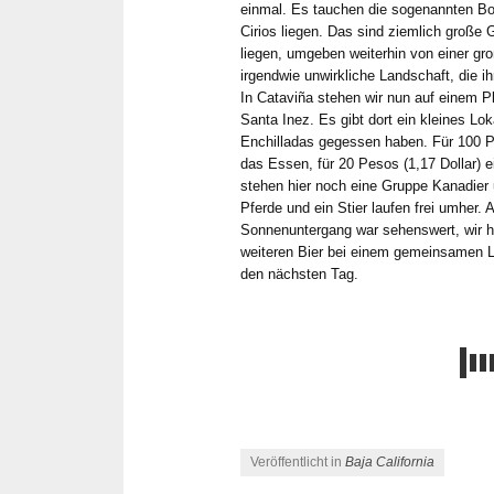
einmal. Es tauchen die sogenannten Bou
Cirios liegen. Das sind ziemlich große G
liegen, umgeben weiterhin von einer g
irgendwie unwirkliche Landschaft, die i
In Cataviña stehen wir nun auf einem P
Santa Inez. Es gibt dort ein kleines Lo
Enchilladas gegessen haben. Für 100 P
das Essen, für 20 Pesos (1,17 Dollar) 
stehen hier noch eine Gruppe Kanadier 
Pferde und ein Stier laufen frei umher. A
Sonnenuntergang war sehenswert, wir 
weiteren Bier bei einem gemeinsamen La
den nächsten Tag.
Veröffentlicht in
Baja California