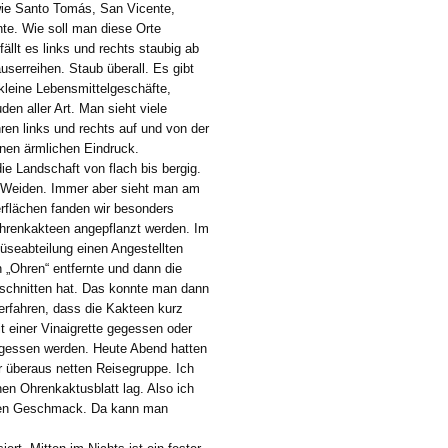
wie Santo Tomás, San Vicente,
te. Wie soll man diese Orte
ällt es links und rechts staubig ab
userreihen. Staub überall. Es gibt
kleine Lebensmittelgeschäfte,
den aller Art. Man sieht viele
ren links und rechts auf und von der
nen ärmlichen Eindruck.
ie Landschaft von flach bis bergig.
l Weiden. Immer aber sieht man am
rflächen fanden wir besonders
hrenkakteen angepflanzt werden. Im
üseabteilung einen Angestellten
 „Ohren“ entfernte und dann die
geschnitten hat. Das konnte man dann
 erfahren, dass die Kakteen kurz
t einer Vinaigrette gegessen oder
gessen werden. Heute Abend hatten
 überaus netten Reisegruppe. Ich
en Ohrenkaktusblatt lag. Also ich
auren Geschmack. Da kann man