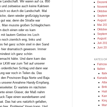
ie Landschaft. Wir waren auf ca. 850
Dezemb
 und zeitweise auch keine Kakteen
Novemb
sich so durch die Landschaft. Mal
Oktobe
ücke, dann wieder großzügig kurvige
Septem
 gut war, denn die Straße war
August
Mai 20
d. Man musste großen Schlaglöchern
Oktobe
 doch einen oder es kam
Septem
mit lautem Getöse ins Loch
August
 noch ziemlich eng, links und
Juli 20
s fiel ganz schön steil in den Sand
Juni 2
 hier dramatisch gewesen. Immer
indest ich ganz schön
gemacht hätte. Und dann kam das
KATEGOR
r LKW war zum Teil auf unserer
Fahrze
en ordentlichen Schlag und dann war
Italien
ung war noch in Teilen da. Das
Ital
n den Provinzen Baja Norte und Baja
Kanada
gen unserer Annahme Handy-Empfang.
Alb
Bri
eiseleiter. Er wartete im nächsten
Hal
annte einen Glaser, der Maß nahm
Kan
 Duck-Tape einen wunderbaren und
Kin
at. Das hat uns natürlich gefallen,
Man
an hier „Probleme“ lösen kann. Und