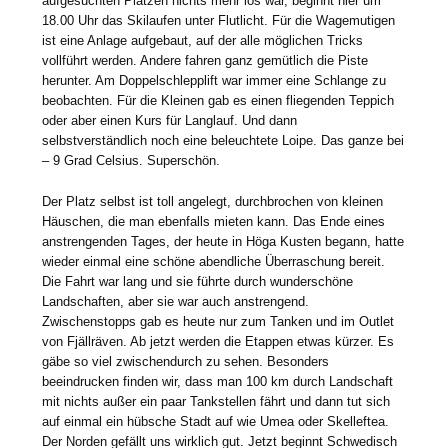
aufgesuchten Plätzen nichts mehr los war, beginnt hier um
18.00 Uhr das Skilaufen unter Flutlicht. Für die Wagemutigen
ist eine Anlage aufgebaut, auf der alle möglichen Tricks
vollführt werden. Andere fahren ganz gemütlich die Piste
herunter. Am Doppelschlepplift war immer eine Schlange zu
beobachten. Für die Kleinen gab es einen fliegenden Teppich
oder aber einen Kurs für Langlauf. Und dann
selbstverständlich noch eine beleuchtete Loipe. Das ganze bei
– 9 Grad Celsius. Superschön.
Der Platz selbst ist toll angelegt, durchbrochen von kleinen
Häuschen, die man ebenfalls mieten kann. Das Ende eines
anstrengenden Tages, der heute in Höga Kusten begann, hatte
wieder einmal eine schöne abendliche Überraschung bereit.
Die Fahrt war lang und sie führte durch wunderschöne
Landschaften, aber sie war auch anstrengend.
Zwischenstopps gab es heute nur zum Tanken und im Outlet
von Fjällräven. Ab jetzt werden die Etappen etwas kürzer. Es
gäbe so viel zwischendurch zu sehen. Besonders
beeindrucken finden wir, dass man 100 km durch Landschaft
mit nichts außer ein paar Tankstellen fährt und dann tut sich
auf einmal ein hübsche Stadt auf wie Umea oder Skelleftea.
Der Norden gefällt uns wirklich gut. Jetzt beginnt Schwedisch