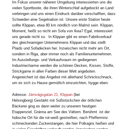
Im Fokus unserer näheren Umgebung interessierten uns die
vielen Sportboote, die ihren Winterschlaf aufgebockt an Land
verbringen und uns einen Eindruck darüber verschafften, dass
Schweden eine Segelnation ist. Unsere erste Station heute
sollte Klippan, etwa 80 km nördlich von Malmö sein. Klippan,
Moment, heißt so nicht ein Sofa von Ikea? Egal, interessiert
uns gerade nicht so. In Klippan gibt es einen Fabrikverkauf
des gleichnamigen Unternehmens Klippan und das stellt
Plaids und Sofadecken her. Inzwischen nicht mehr am Ort,
sondern in Riga, aber immer noch als Familienunternehmen.
Im Ausstellungs- und Verkaufsraum im gediegenen
Industriecharme werden die schönen Decken, Kissen, Stoffe,
Strickgarne in allen Farben dieser Welt angeboten.
Angereichert ist das Angebot mit allerhand Schnickschnack,
um es sich zu Hause gemütlich einzurichten, hygge eben.
Adresse:
Järnvägsgatan 21, Klippan
(bei
Helsingborg) Gestärkt mit Süßstückchen der örtlichen
Bäckerei ging es dann weiter zu unserem heutigen
Etappenziel, Gränna am See des Vättern. Berühmt ist der
hübsche Ort für die rot-weiß gestreiften, nach Pfefferminz
schmeckenden Zuckerstangen, die hier Polkagris heißen und