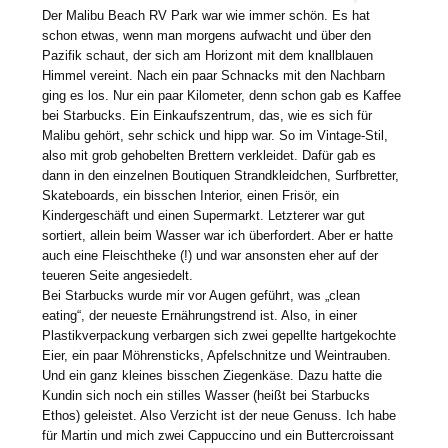
Der Malibu Beach RV Park war wie immer schön. Es hat
schon etwas, wenn man morgens aufwacht und über den
Pazifik schaut, der sich am Horizont mit dem knallblauen
Himmel vereint. Nach ein paar Schnacks mit den Nachbarn
ging es los. Nur ein paar Kilometer, denn schon gab es Kaffee
bei Starbucks. Ein Einkaufszentrum, das, wie es sich für
Malibu gehört, sehr schick und hipp war. So im Vintage-Stil,
also mit grob gehobelten Brettern verkleidet. Dafür gab es
dann in den einzelnen Boutiquen Strandkleidchen, Surfbretter,
Skateboards, ein bisschen Interior, einen Frisör, ein
Kindergeschäft und einen Supermarkt. Letzterer war gut
sortiert, allein beim Wasser war ich überfordert. Aber er hatte
auch eine Fleischtheke (!) und war ansonsten eher auf der
teueren Seite angesiedelt.
Bei Starbucks wurde mir vor Augen geführt, was „clean
eating“, der neueste Ernährungstrend ist. Also, in einer
Plastikverpackung verbargen sich zwei gepellte hartgekochte
Eier, ein paar Möhrensticks, Apfelschnitze und Weintrauben.
Und ein ganz kleines bisschen Ziegenkäse. Dazu hatte die
Kundin sich noch ein stilles Wasser (heißt bei Starbucks
Ethos) geleistet. Also Verzicht ist der neue Genuss. Ich habe
für Martin und mich zwei Cappuccino und ein Buttercroissant