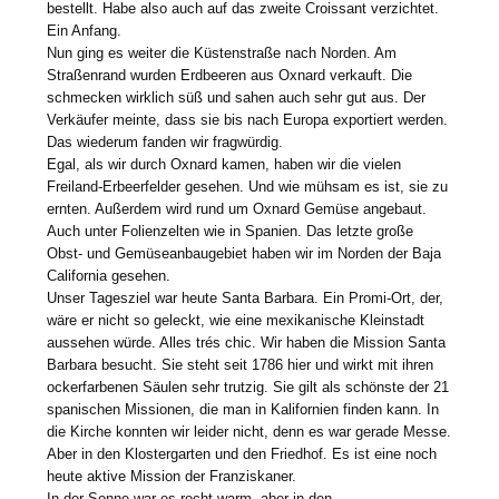
bestellt. Habe also auch auf das zweite Croissant verzichtet.
Ein Anfang.
Nun ging es weiter die Küstenstraße nach Norden. Am
Straßenrand wurden Erdbeeren aus Oxnard verkauft. Die
schmecken wirklich süß und sahen auch sehr gut aus. Der
Verkäufer meinte, dass sie bis nach Europa exportiert werden.
Das wiederum fanden wir fragwürdig.
Egal, als wir durch Oxnard kamen, haben wir die vielen
Freiland-Erbeerfelder gesehen. Und wie mühsam es ist, sie zu
ernten. Außerdem wird rund um Oxnard Gemüse angebaut.
Auch unter Folienzelten wie in Spanien. Das letzte große
Obst- und Gemüseanbaugebiet haben wir im Norden der Baja
California gesehen.
Unser Tagesziel war heute Santa Barbara. Ein Promi-Ort, der,
wäre er nicht so geleckt, wie eine mexikanische Kleinstadt
aussehen würde. Alles trés chic. Wir haben die Mission Santa
Barbara besucht. Sie steht seit 1786 hier und wirkt mit ihren
ockerfarbenen Säulen sehr trutzig. Sie gilt als schönste der 21
spanischen Missionen, die man in Kalifornien finden kann. In
die Kirche konnten wir leider nicht, denn es war gerade Messe.
Aber in den Klostergarten und den Friedhof. Es ist eine noch
heute aktive Mission der Franziskaner.
In der Sonne war es recht warm, aber in den