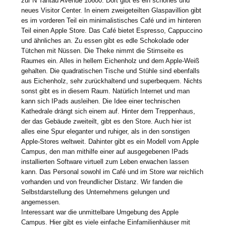
zur N Tantau Avenue 10600. Dort gibt es ein schönes und
neues Visitor Center. In einem zweigeteilten Glaspavillion gibt
es im vorderen Teil ein minimalistisches Café und im hinteren
Teil einen Apple Store. Das Café bietet Espresso, Cappuccino
und ähnliches an. Zu essen gibt es edle Schokolade oder
Tütchen mit Nüssen. Die Theke nimmt die Stirnseite es
Raumes ein. Alles in hellem Eichenholz und dem Apple-Weiß
gehalten. Die quadratischen Tische und Stühle sind ebenfalls
aus Eichenholz, sehr zurückhaltend und superbequem. Nichts
sonst gibt es in diesem Raum. Natürlich Internet und man
kann sich IPads ausleihen. Die Idee einer technischen
Kathedrale drängt sich einem auf. Hinter dem Treppenhaus,
der das Gebäude zweiteilt, gibt es den Store. Auch hier ist
alles eine Spur eleganter und ruhiger, als in den sonstigen
Apple-Stores weltweit. Dahinter gibt es ein Modell vom Apple
Campus, den man mithilfe einer auf ausgegebenen IPads
installierten Software virtuell zum Leben erwachen lassen
kann. Das Personal sowohl im Café und im Store war reichlich
vorhanden und von freundlicher Distanz. Wir fanden die
Selbstdarstellung des Unternehmens gelungen und
angemessen.
Interessant war die unmittelbare Umgebung des Apple
Campus. Hier gibt es viele einfache Einfamilienhäuser mit