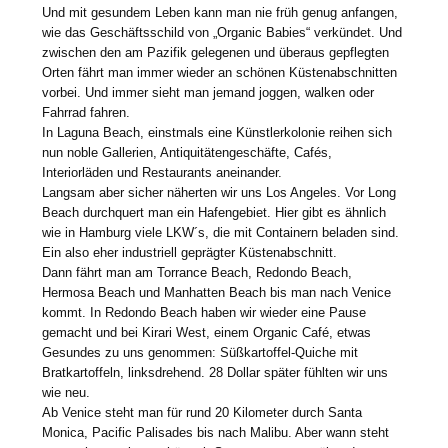
Und mit gesundem Leben kann man nie früh genug anfangen,
wie das Geschäftsschild von „Organic Babies“ verkündet. Und
zwischen den am Pazifik gelegenen und überaus gepflegten
Orten fährt man immer wieder an schönen Küstenabschnitten
vorbei. Und immer sieht man jemand joggen, walken oder
Fahrrad fahren.
In Laguna Beach, einstmals eine Künstlerkolonie reihen sich
nun noble Gallerien, Antiquitätengeschäfte, Cafés,
Interiorläden und Restaurants aneinander.
Langsam aber sicher näherten wir uns Los Angeles. Vor Long
Beach durchquert man ein Hafengebiet. Hier gibt es ähnlich
wie in Hamburg viele LKW´s, die mit Containern beladen sind.
Ein also eher industriell geprägter Küstenabschnitt.
Dann fährt man am Torrance Beach, Redondo Beach,
Hermosa Beach und Manhatten Beach bis man nach Venice
kommt. In Redondo Beach haben wir wieder eine Pause
gemacht und bei Kirari West, einem Organic Café, etwas
Gesundes zu uns genommen: Süßkartoffel-Quiche mit
Bratkartoffeln, linksdrehend. 28 Dollar später fühlten wir uns
wie neu.
Ab Venice steht man für rund 20 Kilometer durch Santa
Monica, Pacific Palisades bis nach Malibu. Aber wann steht