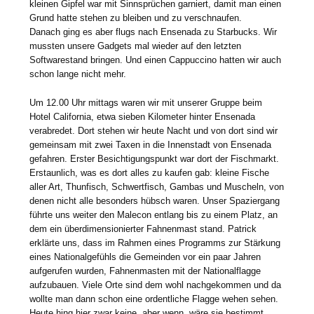
kleinen Gipfel war mit Sinnsprüchen garniert, damit man einen
Grund hatte stehen zu bleiben und zu verschnaufen.
Danach ging es aber flugs nach Ensenada zu Starbucks. Wir
mussten unsere Gadgets mal wieder auf den letzten
Softwarestand bringen. Und einen Cappuccino hatten wir auch
schon lange nicht mehr.
Um 12.00 Uhr mittags waren wir mit unserer Gruppe beim
Hotel California, etwa sieben Kilometer hinter Ensenada
verabredet. Dort stehen wir heute Nacht und von dort sind wir
gemeinsam mit zwei Taxen in die Innenstadt von Ensenada
gefahren. Erster Besichtigungspunkt war dort der Fischmarkt.
Erstaunlich, was es dort alles zu kaufen gab: kleine Fische
aller Art, Thunfisch, Schwertfisch, Gambas und Muscheln, von
denen nicht alle besonders hübsch waren. Unser Spaziergang
führte uns weiter den Malecon entlang bis zu einem Platz, an
dem ein überdimensionierter Fahnenmast stand. Patrick
erklärte uns, dass im Rahmen eines Programms zur Stärkung
eines Nationalgefühls die Gemeinden vor ein paar Jahren
aufgerufen wurden, Fahnenmasten mit der Nationalflagge
aufzubauen. Viele Orte sind dem wohl nachgekommen und da
wollte man dann schon eine ordentliche Flagge wehen sehen.
Heute hing hier zwar keine, aber wenn, wäre sie bestimmt