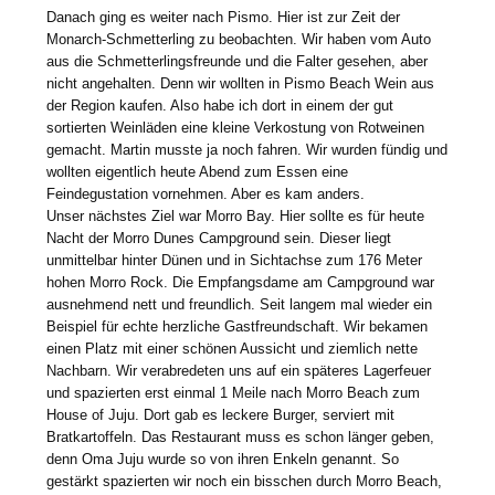
Danach ging es weiter nach Pismo. Hier ist zur Zeit der
Monarch-Schmetterling zu beobachten. Wir haben vom Auto
aus die Schmetterlingsfreunde und die Falter gesehen, aber
nicht angehalten. Denn wir wollten in Pismo Beach Wein aus
der Region kaufen. Also habe ich dort in einem der gut
sortierten Weinläden eine kleine Verkostung von Rotweinen
gemacht. Martin musste ja noch fahren. Wir wurden fündig und
wollten eigentlich heute Abend zum Essen eine
Feindegustation vornehmen. Aber es kam anders.
Unser nächstes Ziel war Morro Bay. Hier sollte es für heute
Nacht der Morro Dunes Campground sein. Dieser liegt
unmittelbar hinter Dünen und in Sichtachse zum 176 Meter
hohen Morro Rock. Die Empfangsdame am Campground war
ausnehmend nett und freundlich. Seit langem mal wieder ein
Beispiel für echte herzliche Gastfreundschaft. Wir bekamen
einen Platz mit einer schönen Aussicht und ziemlich nette
Nachbarn. Wir verabredeten uns auf ein späteres Lagerfeuer
und spazierten erst einmal 1 Meile nach Morro Beach zum
House of Juju. Dort gab es leckere Burger, serviert mit
Bratkartoffeln. Das Restaurant muss es schon länger geben,
denn Oma Juju wurde so von ihren Enkeln genannt. So
gestärkt spazierten wir noch ein bisschen durch Morro Beach,