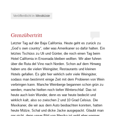
Veröffentlicht in
Westküste
Grenzübertritt
Letzter Tag auf der Baja California. Heute geht es zurück zu
„God´s own country“, oder was Amerikaner so dafür halten. Ein
letztes Tschüss zu Uli und Günter, die noch einen Tag beim
Hotel California in Ensenada bleiben wollten. Wir aber fuhren
über die Ruta del Vino nach Norden. Schon auf dem Hinweg
haben uns die vielen Weingüter, Restaurants und kleinen
Hotels gefallen. Es gibt hier wirklich sehr viele Weingüter,
sodass man bestimmt einige Zeit mit dem Probieren von Wein
verbringen kann. Manche Weinberge begannen schon grün zu
werden, manche hielten noch tiefen Winterschlaf. Das ist
heute auch kein Wunder, denn es war heute bedeckt und
wirklich kalt, also so zwischen 2 und 10 Grad Celsius. Die
Mexikaner, die wir aus dem Auto beobachten konnten, hatten
heute Mütze, Schal und dicke Jacke ausgepackt. Glaubt man
gar nicht, denn unser Bild von Mexiko ist wohl eher warmer