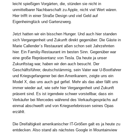
leicht spießigen Vorgärten, die, stünden sie nicht in
unmittelbarer Nachbarschaft zu Apple, nicht viel Wert wären.
Hier trifft in einer Straße Design und viel Geld auf
Eigenheimglück und Gartenzwerg.
Jetzt hatten wir ein bisschen Hunger. Und auch hier standen
sich Vergangenheit und Zukunft direkt gegenüber. Die Gäste in
Marie Callender´s Restaurant aßen schon seit Jahrzehnten
hier. Ein Familiy-Restaurant im besten Sinn. Gegenüber war
eine große Repräsentanz von Tesla. Da heute ja unser
Zukunftstag war, haben wir den auch besucht. Der
Geschäftsführer, deutschstämmig, sein Vater war U-Bootfahrer
und Kriegsgefangener bei den Amerikanern, zeigte uns ein
Model X, das uns auch gut gefiel. Mehr als das aber fällt uns
immer wieder auf, wie sehr hier Vergangenheit und Zukunft
präsent sind. Es ist irgendwie schwer vorstellbar, dass ein
Verkäufer bei Mercedes während des Verkaufsgesprächs auf
einmal abschweift und von Kriegserlebnissen seines Opas
erzählt.
Die Dreifaltigkeit amerikanischer IT-Größen galt es ja heute zu
entdecken. Also stand als nächstes Google in Mountainview