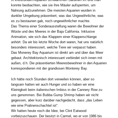
konnte beobachten, wie sie ihre Mäuler aufsperrten, um
Nahrung aufzunehmen. Die meisten Aquarien wurden in
dunkler Umgebung präsentiert, was das Ungewöhnliche, was
es zu bestaunen gab, noch ungewöhnlicher machte.
Das Thema einer Sonderausstellung waren die Bewohner der
Wüste und des Meeres in der Baja California. Inklusive
Animation, wie sich das Klappern einer Klapperschlange
anhört. Da wir bis letzte Woche dort waren, hat uns natürlich
besonders interessiert, welche Tiere wir verpasst haben.
Das Monerey Bay Aquarium ist direkt am und über das Meer
gebaut. Architektonisch interessant verbindet sich innen mit
außen, d.h. Die präsentierten Meeresbewohner in den Aquarien
korrespondieren mit der grandiosen Monterey Bay.
Ich hätte noch Stunden dort verweilen können, aber so
langsam hatten wir auch Hunger und so haben wir eine
Kleinigkeit beim italienischen Imbiss in der Cannery Row zu
uns genommen. Bei Bubba Gump Shrimp haben wir nicht
gegessen, aber kurz darüber nachgedacht, dass „das Leben
wie eine Pralinenschachtel ist“.
Wir hatten heute noch die Idee, bei Clint Eatwood
vorbeizuschauen. Der besitzt in Carmel, wo er von 1986 bis