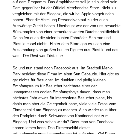
auf dem Programm. Das Amphitheater soll ja stilbildend sein.
Dem gegenüber ist der Official Merchandise Store. Nicht zu
vergleichen mit der Eleganz, die wir bei Apple vorgefunden
haben. Eher die Abteilung Personalverkauf zu der auch
Auswärtige Zutritt haben. Überhaupt war der von uns besuchte
Bürokomplex von einer bemerkenswerten Durchschnittlichkeit.
Da halfen auch die vielen bunten Fahrräder, Schirme und
Plastiksessel nichts. Hinter dem Store gab es noch eine
Ansammlung von großen bunten Figuren aus Plastik und das
wars. Der Rest war Tristesse.
So und nun stand noch Facebook aus. Im Stadtteil Menlo
Park residiert diese Firma im alten Sun Gebäude. Hier gibt es
gar nichts für Besucher. Im dunklen und piefig kleinen
Empfangsraum für Besucher berichtete einer der
unangemessen coolen Empfangsboys davon, dass man
nächstes Jahr etwas für interessierte Besucher plane, bis
dahin man aber die Gelegenheit habe, viele viele Fotos vom
Firmenschild am Eingang zu machen. Also wieder raus über
den Parkplatz durch Schwaden von Kantinendunst zum
Eingang. Und was sehen wir da? Dass man von Facebook
sparen lernen kann. Das Firmenschild dieses
milliardenschweren Unternehmens ist aufs eine LKW-Plane