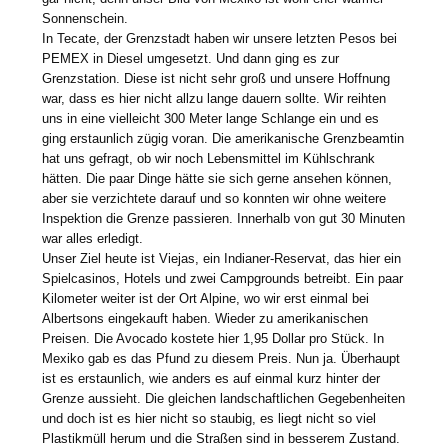
Sonnenschein.
In Tecate, der Grenzstadt haben wir unsere letzten Pesos bei
PEMEX in Diesel umgesetzt. Und dann ging es zur
Grenzstation. Diese ist nicht sehr groß und unsere Hoffnung
war, dass es hier nicht allzu lange dauern sollte. Wir reihten
uns in eine vielleicht 300 Meter lange Schlange ein und es
ging erstaunlich zügig voran. Die amerikanische Grenzbeamtin
hat uns gefragt, ob wir noch Lebensmittel im Kühlschrank
hätten. Die paar Dinge hätte sie sich gerne ansehen können,
aber sie verzichtete darauf und so konnten wir ohne weitere
Inspektion die Grenze passieren. Innerhalb von gut 30 Minuten
war alles erledigt.
Unser Ziel heute ist Viejas, ein Indianer-Reservat, das hier ein
Spielcasinos, Hotels und zwei Campgrounds betreibt. Ein paar
Kilometer weiter ist der Ort Alpine, wo wir erst einmal bei
Albertsons eingekauft haben. Wieder zu amerikanischen
Preisen. Die Avocado kostete hier 1,95 Dollar pro Stück. In
Mexiko gab es das Pfund zu diesem Preis. Nun ja. Überhaupt
ist es erstaunlich, wie anders es auf einmal kurz hinter der
Grenze aussieht. Die gleichen landschaftlichen Gegebenheiten
und doch ist es hier nicht so staubig, es liegt nicht so viel
Plastikmüll herum und die Straßen sind in besserem Zustand.