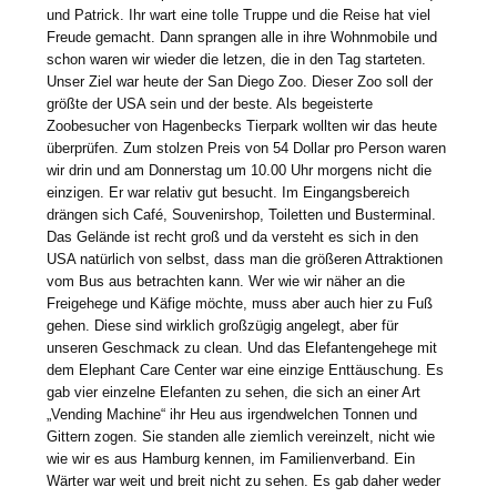
und Patrick. Ihr wart eine tolle Truppe und die Reise hat viel
Freude gemacht. Dann sprangen alle in ihre Wohnmobile und
schon waren wir wieder die letzen, die in den Tag starteten.
Unser Ziel war heute der San Diego Zoo. Dieser Zoo soll der
größte der USA sein und der beste. Als begeisterte
Zoobesucher von Hagenbecks Tierpark wollten wir das heute
überprüfen. Zum stolzen Preis von 54 Dollar pro Person waren
wir drin und am Donnerstag um 10.00 Uhr morgens nicht die
einzigen. Er war relativ gut besucht. Im Eingangsbereich
drängen sich Café, Souvenirshop, Toiletten und Busterminal.
Das Gelände ist recht groß und da versteht es sich in den
USA natürlich von selbst, dass man die größeren Attraktionen
vom Bus aus betrachten kann. Wer wie wir näher an die
Freigehege und Käfige möchte, muss aber auch hier zu Fuß
gehen. Diese sind wirklich großzügig angelegt, aber für
unseren Geschmack zu clean. Und das Elefantengehege mit
dem Elephant Care Center war eine einzige Enttäuschung. Es
gab vier einzelne Elefanten zu sehen, die sich an einer Art
„Vending Machine“ ihr Heu aus irgendwelchen Tonnen und
Gittern zogen. Sie standen alle ziemlich vereinzelt, nicht wie
wie wir es aus Hamburg kennen, im Familienverband. Ein
Wärter war weit und breit nicht zu sehen. Es gab daher weder