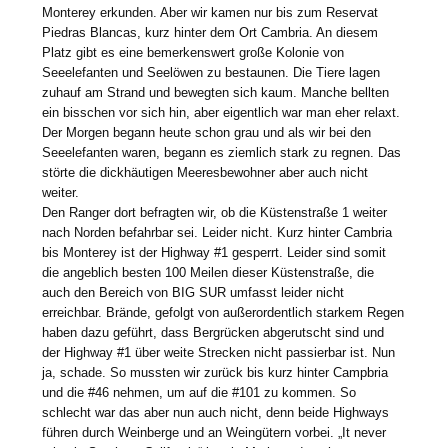
Monterey erkunden. Aber wir kamen nur bis zum Reservat
Piedras Blancas, kurz hinter dem Ort Cambria. An diesem
Platz gibt es eine bemerkenswert große Kolonie von
Seeelefanten und Seelöwen zu bestaunen. Die Tiere lagen
zuhauf am Strand und bewegten sich kaum. Manche bellten
ein bisschen vor sich hin, aber eigentlich war man eher relaxt.
Der Morgen begann heute schon grau und als wir bei den
Seeelefanten waren, begann es ziemlich stark zu regnen. Das
störte die dickhäutigen Meeresbewohner aber auch nicht
weiter.
Den Ranger dort befragten wir, ob die Küstenstraße 1 weiter
nach Norden befahrbar sei. Leider nicht. Kurz hinter Cambria
bis Monterey ist der Highway #1 gesperrt. Leider sind somit
die angeblich besten 100 Meilen dieser Küstenstraße, die
auch den Bereich von BIG SUR umfasst leider nicht
erreichbar. Brände, gefolgt von außerordentlich starkem Regen
haben dazu geführt, dass Bergrücken abgerutscht sind und
der Highway #1 über weite Strecken nicht passierbar ist. Nun
ja, schade. So mussten wir zurück bis kurz hinter Campbria
und die #46 nehmen, um auf die #101 zu kommen. So
schlecht war das aber nun auch nicht, denn beide Highways
führen durch Weinberge und an Weingütern vorbei. „It never