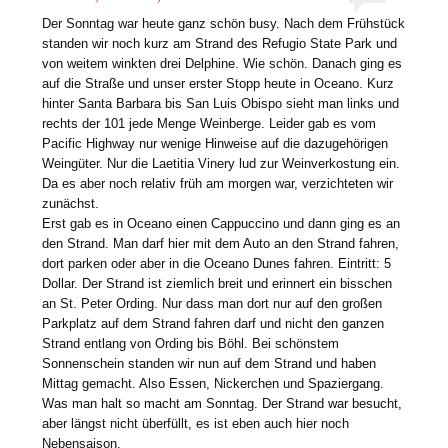
Der Sonntag war heute ganz schön busy. Nach dem Frühstück
standen wir noch kurz am Strand des Refugio State Park und
von weitem winkten drei Delphine. Wie schön. Danach ging es
auf die Straße und unser erster Stopp heute in Oceano. Kurz
hinter Santa Barbara bis San Luis Obispo sieht man links und
rechts der 101 jede Menge Weinberge. Leider gab es vom
Pacific Highway nur wenige Hinweise auf die dazugehörigen
Weingüter. Nur die Laetitia Vinery lud zur Weinverkostung ein.
Da es aber noch relativ früh am morgen war, verzichteten wir
zunächst.
Erst gab es in Oceano einen Cappuccino und dann ging es an
den Strand. Man darf hier mit dem Auto an den Strand fahren,
dort parken oder aber in die Oceano Dunes fahren. Eintritt: 5
Dollar. Der Strand ist ziemlich breit und erinnert ein bisschen
an St. Peter Ording. Nur dass man dort nur auf den großen
Parkplatz auf dem Strand fahren darf und nicht den ganzen
Strand entlang von Ording bis Böhl. Bei schönstem
Sonnenschein standen wir nun auf dem Strand und haben
Mittag gemacht. Also Essen, Nickerchen und Spaziergang.
Was man halt so macht am Sonntag. Der Strand war besucht,
aber längst nicht überfüllt, es ist eben auch hier noch
Nebensaison.