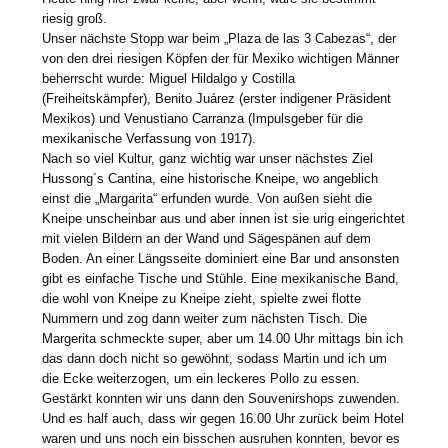
riesig groß.
Unser nächste Stopp war beim „Plaza de las 3 Cabezas“, der
von den drei riesigen Köpfen der für Mexiko wichtigen Männer
beherrscht wurde: Miguel Hildalgo y Costilla
(Freiheitskämpfer), Benito Juárez (erster indigener Präsident
Mexikos) und Venustiano Carranza (Impulsgeber für die
mexikanische Verfassung von 1917).
Nach so viel Kultur, ganz wichtig war unser nächstes Ziel
Hussong´s Cantina, eine historische Kneipe, wo angeblich
einst die „Margarita“ erfunden wurde. Von außen sieht die
Kneipe unscheinbar aus und aber innen ist sie urig eingerichtet
mit vielen Bildern an der Wand und Sägespänen auf dem
Boden. An einer Längsseite dominiert eine Bar und ansonsten
gibt es einfache Tische und Stühle. Eine mexikanische Band,
die wohl von Kneipe zu Kneipe zieht, spielte zwei flotte
Nummern und zog dann weiter zum nächsten Tisch. Die
Margerita schmeckte super, aber um 14.00 Uhr mittags bin ich
das dann doch nicht so gewöhnt, sodass Martin und ich um
die Ecke weiterzogen, um ein leckeres Pollo zu essen.
Gestärkt konnten wir uns dann den Souvenirshops zuwenden.
Und es half auch, dass wir gegen 16.00 Uhr zurück beim Hotel
waren und uns noch ein bisschen ausruhen konnten, bevor es