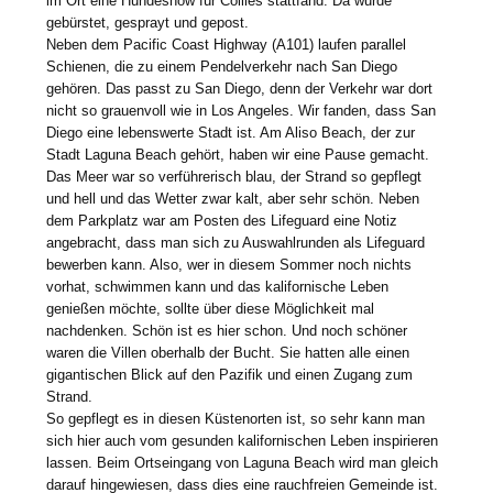
im Ort eine Hundeshow für Collies stattfand. Da wurde
gebürstet, gesprayt und gepost.
Neben dem Pacific Coast Highway (A101) laufen parallel
Schienen, die zu einem Pendelverkehr nach San Diego
gehören. Das passt zu San Diego, denn der Verkehr war dort
nicht so grauenvoll wie in Los Angeles. Wir fanden, dass San
Diego eine lebenswerte Stadt ist. Am Aliso Beach, der zur
Stadt Laguna Beach gehört, haben wir eine Pause gemacht.
Das Meer war so verführerisch blau, der Strand so gepflegt
und hell und das Wetter zwar kalt, aber sehr schön. Neben
dem Parkplatz war am Posten des Lifeguard eine Notiz
angebracht, dass man sich zu Auswahlrunden als Lifeguard
bewerben kann. Also, wer in diesem Sommer noch nichts
vorhat, schwimmen kann und das kalifornische Leben
genießen möchte, sollte über diese Möglichkeit mal
nachdenken. Schön ist es hier schon. Und noch schöner
waren die Villen oberhalb der Bucht. Sie hatten alle einen
gigantischen Blick auf den Pazifik und einen Zugang zum
Strand.
So gepflegt es in diesen Küstenorten ist, so sehr kann man
sich hier auch vom gesunden kalifornischen Leben inspirieren
lassen. Beim Ortseingang von Laguna Beach wird man gleich
darauf hingewiesen, dass dies eine rauchfreien Gemeinde ist.