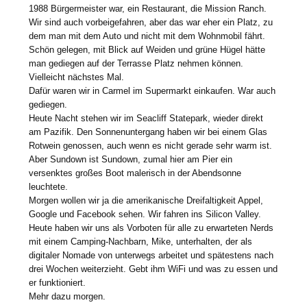
1988 Bürgermeister war, ein Restaurant, die Mission Ranch.
Wir sind auch vorbeigefahren, aber das war eher ein Platz, zu
dem man mit dem Auto und nicht mit dem Wohnmobil fährt.
Schön gelegen, mit Blick auf Weiden und grüne Hügel hätte
man gediegen auf der Terrasse Platz nehmen können.
Vielleicht nächstes Mal.
Dafür waren wir in Carmel im Supermarkt einkaufen. War auch
gediegen.
Heute Nacht stehen wir im Seacliff Statepark, wieder direkt
am Pazifik. Den Sonnenuntergang haben wir bei einem Glas
Rotwein genossen, auch wenn es nicht gerade sehr warm ist.
Aber Sundown ist Sundown, zumal hier am Pier ein
versenktes großes Boot malerisch in der Abendsonne
leuchtete.
Morgen wollen wir ja die amerikanische Dreifaltigkeit Appel,
Google und Facebook sehen. Wir fahren ins Silicon Valley.
Heute haben wir uns als Vorboten für alle zu erwarteten Nerds
mit einem Camping-Nachbarn, Mike, unterhalten, der als
digitaler Nomade von unterwegs arbeitet und spätestens nach
drei Wochen weiterzieht. Gebt ihm WiFi und was zu essen und
er funktioniert.
Mehr dazu morgen.