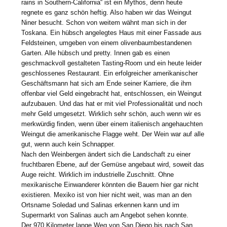
rains in Southern-California“ ist ein Mythos, denn heute
regnete es ganz schön heftig. Also haben wir das Weingut
Niner besucht. Schon von weitem wähnt man sich in der
Toskana. Ein hübsch angelegtes Haus mit einer Fassade aus
Feldsteinen, umgeben von einem olivenbaumbestandenen
Garten. Alle hübsch und pretty. Innen gab es einen
geschmackvoll gestalteten Tasting-Room und ein heute leider
geschlossenes Restaurant. Ein erfolgreicher amerikanischer
Geschäftsmann hat sich am Ende seiner Karriere, die ihm
offenbar viel Geld eingebracht hat, entschlossen, ein Weingut
aufzubauen. Und das hat er mit viel Professionalität und noch
mehr Geld umgesetzt. Wirklich sehr schön, auch wenn wir es
merkwürdig finden, wenn über einem italienisch angehauchten
Weingut die amerikanische Flagge weht. Der Wein war auf alle
gut, wenn auch kein Schnapper.
Nach den Weinbergen ändert sich die Landschaft zu einer
fruchtbaren Ebene, auf der Gemüse angebaut wird, soweit das
Auge reicht. Wirklich im industrielle Zuschnitt. Ohne
mexikanische Einwanderer könnten die Bauern hier gar nicht
existieren. Mexiko ist von hier nicht weit, was man an den
Ortsname Soledad und Salinas erkennen kann und im
Supermarkt von Salinas auch am Angebot sehen konnte.
Der 970 Kilometer lange Weg von San Diego bis nach San