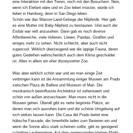
eine Interaktion mit den Tieren, noch mit den Besuchern. Nein,
wenn ich Elefant wäre und im Zoo leben müsste, würde ich
lieber in Hamburg, denn in San Diego leben.
Schön war das Wasser-Land-Gehege der Nilpferde. Hier gab
es eine Mutter mit Baby-Nilpferd zu bestaunen. Und auch der
Eisbär war nett anzusehen. Dann gab es noch diverse
Affenbereiche, viele Volieren, Löwen, Pandas, Giraffen und
einiges mehr zu sehen. Nicht schlecht, aber auch nicht
supercool. Wirklich überzeugend war die üppige Fauna, deren
gutes Gedeihen wahrscheinlich auch dem Klima geschuldet
ist. Alles in allem ein eher disneysierter Zoo.
Was aber wirklich schön war und wo man einige Zeit
verbringen kann ist die Ansammlung einiger Museen am Prado
zwischen Plaza de Balboa und Museum of Man. Die
mexikanisch beeinflusste Architektur ist sehenswert und
schön von außen anzuschauen. Man muss nicht in die
Museen gehen. Überall gibt es nette begrünte Plätze, an
denen man sich ausruhen kann und die schöne Umgebung auf
sich wirken lassen kann. Die Casa del Prado bietet eine
hübsche Fassade, die Innenhöfe laden zum flanieren ein und
wenn die Sonne allzu stark scheinen sollte, gibt es genügend
schattige Laubengänge. Auf dem angrenzenden kleinen Markt,