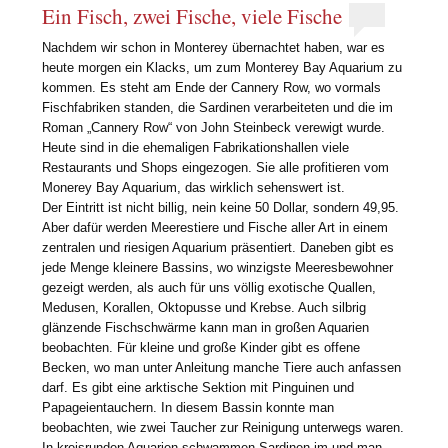
Ein Fisch, zwei Fische, viele Fische
Nachdem wir schon in Monterey übernachtet haben, war es
heute morgen ein Klacks, um zum Monterey Bay Aquarium zu
kommen. Es steht am Ende der Cannery Row, wo vormals
Fischfabriken standen, die Sardinen verarbeiteten und die im
Roman „Cannery Row“ von John Steinbeck verewigt wurde.
Heute sind in die ehemaligen Fabrikationshallen viele
Restaurants und Shops eingezogen. Sie alle profitieren vom
Monerey Bay Aquarium, das wirklich sehenswert ist.
Der Eintritt ist nicht billig, nein keine 50 Dollar, sondern 49,95.
Aber dafür werden Meerestiere und Fische aller Art in einem
zentralen und riesigen Aquarium präsentiert. Daneben gibt es
jede Menge kleinere Bassins, wo winzigste Meeresbewohner
gezeigt werden, als auch für uns völlig exotische Quallen,
Medusen, Korallen, Oktopusse und Krebse. Auch silbrig
glänzende Fischschwärme kann man in großen Aquarien
beobachten. Für kleine und große Kinder gibt es offene
Becken, wo man unter Anleitung manche Tiere auch anfassen
darf. Es gibt eine arktische Sektion mit Pinguinen und
Papageientauchern. In diesem Bassin konnte man
beobachten, wie zwei Taucher zur Reinigung unterwegs waren.
In kreisrunden Aquarien schwammen Sardinen im und man