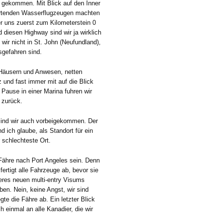
r gekommen. Mit Blick auf den Inner
tartenden Wasserflugzeugen machten
er uns zuerst zum Kilometerstein 0
diesen Highway sind wir ja wirklich
wir nicht in St. John (Neufundland),
sgefahren sind.
 Häusern und Anwesen, netten
 und fast immer mit auf die Blick
 Pause in einer Marina fuhren wir
 zurück.
a sind wir auch vorbeigekommen. Der
d ich glaube, als Standort für ein
 schlechteste Ort.
Fähre nach Port Angeles sein. Denn
ertigt alle Fahrzeuge ab, bevor sie
eres neuen multi-entry Visums
ben. Nein, keine Angst, wir sind
te die Fähre ab. Ein letzter Blick
h einmal an alle Kanadier, die wir