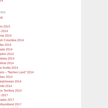
014
IEN
ug
ien 2015
 2014
erta 2014
tish Columbia 2014
ifax 2014
ada 2014
gston 2014
itoba 2014
treal 2014
a Scotia 2014
ario – "flaches Land" 2014
bec 2014
katchewan 2014
onto 2014
on Territory 2014
 2017
rador 2017
foundland 2017