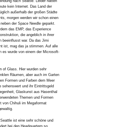
bindung nach Seattle. Leider hatten
ute kein Internet. Das Land der
üglich außerhalb der großen Städte
hts, morgen werden wir schon einen
kt neben der Space Needle geparkt.
erdem das EMP, das Experience
nstruktion, die angeblich in ihrer
 beeinflusst war. Da das Jimi
 ist, mag das ja stimmen. Auf alle
enn es wurde von einem der Microsoft-
n of Glass. Hier wurden sehr
dunklen Räumen, aber auch im Garten
ihren Formen und Farben dem Meer
e sehenswert und ihr Eintrittsgeld
legenheit, Glaskunst aus Hasenthal
 verwendeten Themen und Formen
st von Chihuli im Megaformat
gewaltig.
Seattle ist eine sehr schöne und
dert bei den Headquartern so