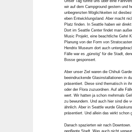
Unser Tag führte uns über eine Fährver
wir auf dem Campground gestern und he
unbegrenzten Möglichkeiten ist diesbez
eben Entwicklungsland. Aber macht nic
Platz finden. In Seattle haben wir dire
Dort im Seattle Center findet man auß
Music Projekt, eine beachtliche Gehri Ko
Planung von der Form von Stratocastern
Hendrix Museum dort auch untergebracht
Fälle war es „günstig“ für die Stadt, d
Bosse gesponsert.
Aber unser Ziel waren die Chihuli Garde
beeindruckende Glasinstallationen in 
präsentiert. Diese sind thematisch in 
oder der Flora zuzuordnen. Auf alle Fäll
wert. Wir hatten ja schon mehrmals Ge
zu bewundern. Und auch hier sind die
ähnlich. Aber in Seattle wurde Glaskun
präsentiert. Und allein das wirkt schon 
Danach spazierten wir nach Downtown. 
gepflegte Stadt. Was auch nicht verwun