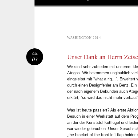
WASHINGTON 2014
Okt.
Unser Dank an Herrn Zetsc
03
Wir sind sehr zufrieden mit unserem k
Ategos. Wir bekommen unglaublich viel
eingeleitet mit “what a rig…”. Erweiter
durch einen Designfehler am Benz. Ein
der nach eigenem Bekunden auch Ategos
erklärt, “so wird das nicht mehr verbaut”
Was ist heute passiert? Als erste Aktio
Besuch in einer Werkstatt auf dem Prog
an der der Kunststoffkotflügel und leide
war wieder gebrochen. Unser Sprachsch
„the bracket of the front left flap hold