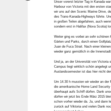
Unser vorerst letzter Tag in Kanada wa
Harbour von Victoria mit den ersten s
wir uns auf den Scenic Marine Drive, d
des Trans-Kanada-Highways führte. Und 
in großen Teilen abgefahren, auch wenn 
sondern erst in Halifax (Nova Scotia) lo
Weiter ging es vorbei an sehr schönen
Gärten und Parks, durch einen Golfplatz
Juan de Fuca Strait. Nach einer kleinen
wieder ganz gemütlich in die Innenstadt
Und ja, an der Universität von Victori
Campus liegt wirklich schön angelegt un
Auslandssemester ist das hier nicht der
Um 14.30 h mussten wir wieder an der 
die amerikanische Home Land Security f
überhaupt aufs Schiff dürfen. Dank uns
dürfen wir jetzt bis Ende März 2015 blei
schon vorher wieder da. Ja, und dann leg
zurück auf Viktoria und vielen Dank noc