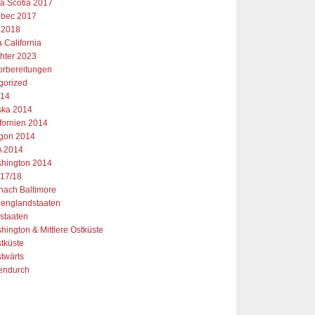
a Scotia 2017
bec 2017
 2018
 California
chter 2023
orbereitungen
gorized
014
ska 2014
ifornien 2014
gon 2014
 2014
hington 2014
17/18
 nach Baltimore
englandstaaten
staaten
hington & Mittlere Ostküste
tküste
twärts
endurch