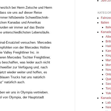
Juni 2
herzlich bei Herrn Zetsche und Herrn
ass sie uns auf dieser Reise
KATEGOR
immer hilfsbereite Schweißtechnik-
Fahrze
Ecken Kanadas und Amerikas
Italien
urden wir immer auf das Beste
Ital
Kanada
ie unterschiedlichsten Lebensläufe.
Alb
Bri
ginal-Ersatzteil versuchen. Mercedes
Hal
mpfohlen von der Mercedes Hotline
Kan
 Valley Freightliner Inc. in
Kin
ren Mercedes Tochter Freightliner,
Man
u beschaffen, was leider auch nicht
Mon
Schweißer zur Verfügung und, nach
Nov
jetzt wieder weiter und hoffen, es
Ont
blauen Trucks hat uns natürlich
Que
“ natürlich auch.
Sas
Tor
aben wir uns in Olympia vertrieben.
Yuk
ol von Olympia, der Hauptstadt
Kanada
Lab
New