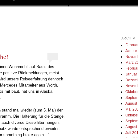
ARCHIV
Februa
Januar
he!
Novemb
März 2
leinen Wohnmobil auf Basis des
Februa
e positive Rückmeldungen, meist
Januar
t wird unsere Reiseerfahrung dennoch
Dezemb
 Mercedes Mitarbeiter aus Wörth,
Novemb
 mit baut, hat uns in Alaska
Oktobe
.
Septem
August
Mai 20
n stand mal wieder (zum 5. Mal) der
Oktobe
ramm. Die Halterung für die Stange,
Septem
r auch diverse Dieselfilter hängen,
August
atz wurde entsprechend erweitert:
Juli 20
er or something broke again…“