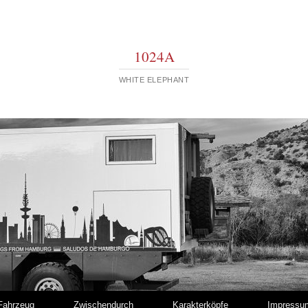
1024A
WHITE ELEPHANT
Fahrzeug
Zwischendurch
Karakterköpfe
Impressu