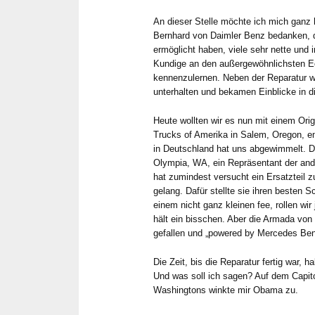
An dieser Stelle möchte ich mich ganz 
Bernhard von Daimler Benz bedanken, d
ermöglicht haben, viele sehr nette und 
Kundige an den außergewöhnlichsten 
kennenzulernen. Neben der Reparatur w
unterhalten und bekamen Einblicke in d
Heute wollten wir es nun mit einem Ori
Trucks of Amerika in Salem, Oregon, e
in Deutschland hat uns abgewimmelt. Die
Olympia, WA, ein Repräsentant der ande
hat zumindest versucht ein Ersatzteil z
gelang. Dafür stellte sie ihren besten 
einem nicht ganz kleinen fee, rollen wir 
hält ein bisschen. Aber die Armada von 
gefallen und „powered by Mercedes Benz
Die Zeit, bis die Reparatur fertig war, h
Und was soll ich sagen? Auf dem Capit
Washingtons winkte mir Obama zu.