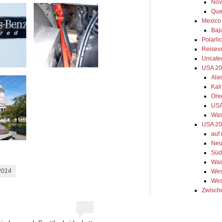
Nov
Que
Mexico
Baja
Polarli
Reisev
Uncate
USA 2
Ala
Kal
Ore
USA
Was
USA 20
auf
Neu
Süd
Was
2014
Wes
Wes
Zwisch