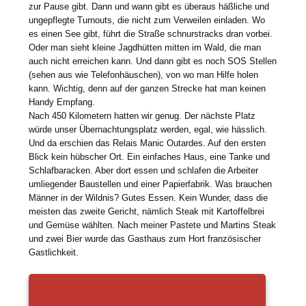
zur Pause gibt. Dann und wann gibt es überaus häßliche und
ungepflegte Turnouts, die nicht zum Verweilen einladen. Wo
es einen See gibt, führt die Straße schnurstracks dran vorbei.
Oder man sieht kleine Jagdhütten mitten im Wald, die man
auch nicht erreichen kann. Und dann gibt es noch SOS Stellen
(sehen aus wie Telefonhäuschen), von wo man Hilfe holen
kann. Wichtig, denn auf der ganzen Strecke hat man keinen
Handy Empfang.
Nach 450 Kilometern hatten wir genug. Der nächste Platz
würde unser Übernachtungsplatz werden, egal, wie hässlich.
Und da erschien das Relais Manic Outardes. Auf den ersten
Blick kein hübscher Ort. Ein einfaches Haus, eine Tanke und
Schlafbaracken. Aber dort essen und schlafen die Arbeiter
umliegender Baustellen und einer Papierfabrik. Was brauchen
Männer in der Wildnis? Gutes Essen. Kein Wunder, dass die
meisten das zweite Gericht, nämlich Steak mit Kartoffelbrei
und Gemüse wählten. Nach meiner Pastete und Martins Steak
und zwei Bier wurde das Gasthaus zum Hort französischer
Gastlichkeit.