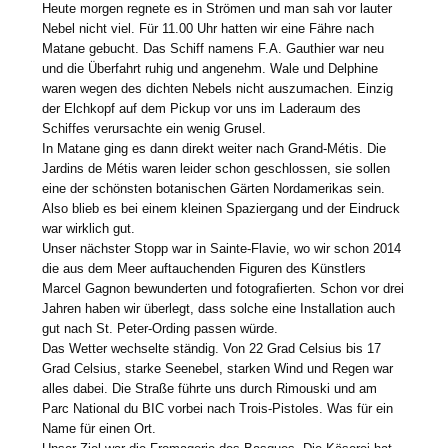
Heute morgen regnete es in Strömen und man sah vor lauter
Nebel nicht viel. Für 11.00 Uhr hatten wir eine Fähre nach
Matane gebucht. Das Schiff namens F.A. Gauthier war neu
und die Überfahrt ruhig und angenehm. Wale und Delphine
waren wegen des dichten Nebels nicht auszumachen. Einzig
der Elchkopf auf dem Pickup vor uns im Laderaum des
Schiffes verursachte ein wenig Grusel.
In Matane ging es dann direkt weiter nach Grand-Métis. Die
Jardins de Métis waren leider schon geschlossen, sie sollen
eine der schönsten botanischen Gärten Nordamerikas sein.
Also blieb es bei einem kleinen Spaziergang und der Eindruck
war wirklich gut.
Unser nächster Stopp war in Sainte-Flavie, wo wir schon 2014
die aus dem Meer auftauchenden Figuren des Künstlers
Marcel Gagnon bewunderten und fotografierten. Schon vor drei
Jahren haben wir überlegt, dass solche eine Installation auch
gut nach St. Peter-Ording passen würde.
Das Wetter wechselte ständig. Von 22 Grad Celsius bis 17
Grad Celsius, starke Seenebel, starken Wind und Regen war
alles dabei. Die Straße führte uns durch Rimouski und am
Parc National du BIC vorbei nach Trois-Pistoles. Was für ein
Name für einen Ort.