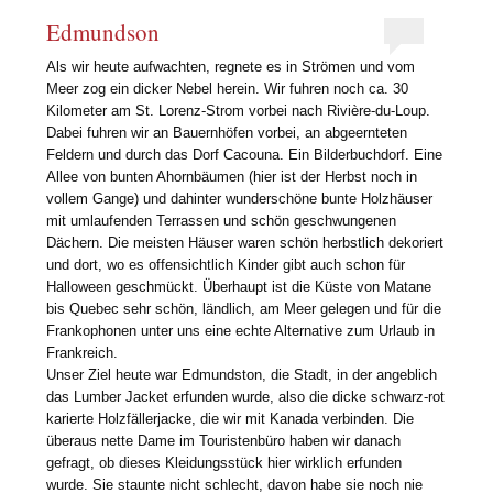
Edmundson
Als wir heute aufwachten, regnete es in Strömen und vom
Meer zog ein dicker Nebel herein. Wir fuhren noch ca. 30
Kilometer am St. Lorenz-Strom vorbei nach Rivière-du-Loup.
Dabei fuhren wir an Bauernhöfen vorbei, an abgeernteten
Feldern und durch das Dorf Cacouna. Ein Bilderbuchdorf. Eine
Allee von bunten Ahornbäumen (hier ist der Herbst noch in
vollem Gange) und dahinter wunderschöne bunte Holzhäuser
mit umlaufenden Terrassen und schön geschwungenen
Dächern. Die meisten Häuser waren schön herbstlich dekoriert
und dort, wo es offensichtlich Kinder gibt auch schon für
Halloween geschmückt. Überhaupt ist die Küste von Matane
bis Quebec sehr schön, ländlich, am Meer gelegen und für die
Frankophonen unter uns eine echte Alternative zum Urlaub in
Frankreich.
Unser Ziel heute war Edmundston, die Stadt, in der angeblich
das Lumber Jacket erfunden wurde, also die dicke schwarz-rot
karierte Holzfällerjacke, die wir mit Kanada verbinden. Die
überaus nette Dame im Touristenbüro haben wir danach
gefragt, ob dieses Kleidungsstück hier wirklich erfunden
wurde. Sie staunte nicht schlecht, davon habe sie noch nie