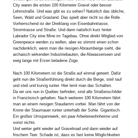
City waren die ersten 100 Kilometer Gravel oder besser
Lehmstraße. Und was gibt es zu sehen? Natürlich das übliche,
Seen, Wald und Grasland. Das spielt aber nicht so die Rolle.
Vorherrschend ist der Dreiklang von Eisenbahntrasse,
Stromtrasse und Straße. Und dann natürlich kurz hinter
Labrador City eine Mine im Tagebau. Ohne direkt Mitglied von
Greenpeace werden zu wollen, aber es stimmt einen schon
nachdenklich, wenn man die riesigen Abraumberge sieht, die
archaisch wirkenden Industriebauten, die Abwasserseen und
ewig lange mit Erzen beladene Züge.
Nach 100 Kilometern ist die Straße auf einmal geteert. Dafür
geht nun die Straßenführung direkt durch die Berge, steil rauf
und steil und kurvig runter. Hier lernt man das Schalten.
Da wir uns nun in Quebec befinden, sind alle Straßenschilder
in Französisch gehalten. Nach weiteren 100 Kilometern fährt
man an einem riesigen Staudamm vorbei. Man fährt von der
Krone der Staumauer runter unterhalb der Sohle. Gigantisch.
Ein großes Umspannwerk, ein paar Arbeiterwohnheime und
sonst nichts.
Und weiter geht wieder auf Gravelroad und dann wieder auf
frischem Teer. Schade ist, dass es fast keine Möglichkeiten