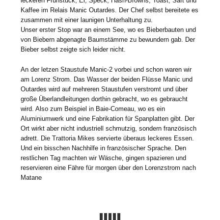
leckeren Frühstück, Ei, Speck, Hash-Browns, Toast, Saft und
Kaffee im Relais Manic Outardes. Der Chef selbst bereitete es
zusammen mit einer launigen Unterhaltung zu.
Unser erster Stop war an einem See, wo es Bieberbauten und
von Biebern abgenagte Baumstämme zu bewundern gab. Der
Bieber selbst zeigte sich leider nicht.
An der letzen Staustufe Manic-2 vorbei und schon waren wir
am Lorenz Strom. Das Wasser der beiden Flüsse Manic und
Outardes wird auf mehreren Staustufen verstromt und über
große Überlandleitungen dorthin gebracht, wo es gebraucht
wird. Also zum Beispiel in Baie-Comeau, wo es ein
Aluminiumwerk und eine Fabrikation für Spanplatten gibt. Der
Ort wirkt aber nicht industriell schmutzig, sondern französisch
adrett. Die Trattoria Mikes servierte überaus leckeres Essen.
Und ein bisschen Nachhilfe in französischer Sprache. Den
restlichen Tag machten wir Wäsche, gingen spazieren und
reservieren eine Fähre für morgen über den Lorenzstrom nach
Matane