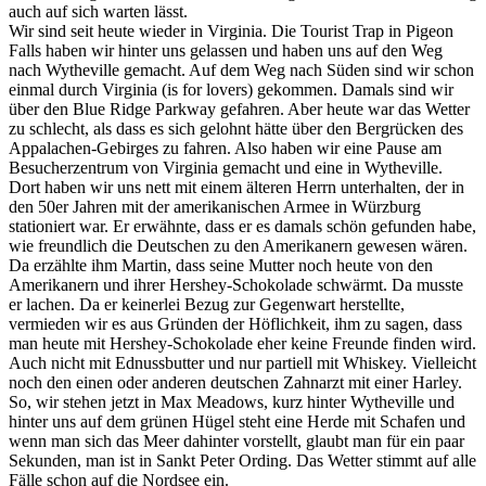
auch auf sich warten lässt.
Wir sind seit heute wieder in Virginia. Die Tourist Trap in Pigeon
Falls haben wir hinter uns gelassen und haben uns auf den Weg
nach Wytheville gemacht. Auf dem Weg nach Süden sind wir schon
einmal durch Virginia (is for lovers) gekommen. Damals sind wir
über den Blue Ridge Parkway gefahren. Aber heute war das Wetter
zu schlecht, als dass es sich gelohnt hätte über den Bergrücken des
Appalachen-Gebirges zu fahren. Also haben wir eine Pause am
Besucherzentrum von Virginia gemacht und eine in Wytheville.
Dort haben wir uns nett mit einem älteren Herrn unterhalten, der in
den 50er Jahren mit der amerikanischen Armee in Würzburg
stationiert war. Er erwähnte, dass er es damals schön gefunden habe,
wie freundlich die Deutschen zu den Amerikanern gewesen wären.
Da erzählte ihm Martin, dass seine Mutter noch heute von den
Amerikanern und ihrer Hershey-Schokolade schwärmt. Da musste
er lachen. Da er keinerlei Bezug zur Gegenwart herstellte,
vermieden wir es aus Gründen der Höflichkeit, ihm zu sagen, dass
man heute mit Hershey-Schokolade eher keine Freunde finden wird.
Auch nicht mit Ednussbutter und nur partiell mit Whiskey. Vielleicht
noch den einen oder anderen deutschen Zahnarzt mit einer Harley.
So, wir stehen jetzt in Max Meadows, kurz hinter Wytheville und
hinter uns auf dem grünen Hügel steht eine Herde mit Schafen und
wenn man sich das Meer dahinter vorstellt, glaubt man für ein paar
Sekunden, man ist in Sankt Peter Ording. Das Wetter stimmt auf alle
Fälle schon auf die Nordsee ein.