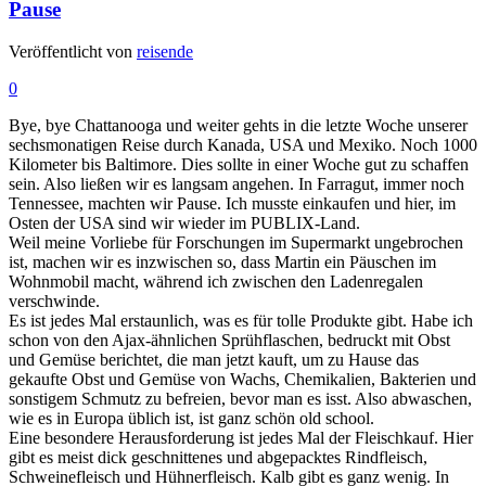
Pause
Veröffentlicht von
reisende
0
Bye, bye Chattanooga und weiter gehts in die letzte Woche unserer
sechsmonatigen Reise durch Kanada, USA und Mexiko. Noch 1000
Kilometer bis Baltimore. Dies sollte in einer Woche gut zu schaffen
sein. Also ließen wir es langsam angehen. In Farragut, immer noch
Tennessee, machten wir Pause. Ich musste einkaufen und hier, im
Osten der USA sind wir wieder im PUBLIX-Land.
Weil meine Vorliebe für Forschungen im Supermarkt ungebrochen
ist, machen wir es inzwischen so, dass Martin ein Päuschen im
Wohnmobil macht, während ich zwischen den Ladenregalen
verschwinde.
Es ist jedes Mal erstaunlich, was es für tolle Produkte gibt. Habe ich
schon von den Ajax-ähnlichen Sprühflaschen, bedruckt mit Obst
und Gemüse berichtet, die man jetzt kauft, um zu Hause das
gekaufte Obst und Gemüse von Wachs, Chemikalien, Bakterien und
sonstigem Schmutz zu befreien, bevor man es isst. Also abwaschen,
wie es in Europa üblich ist, ist ganz schön old school.
Eine besondere Herausforderung ist jedes Mal der Fleischkauf. Hier
gibt es meist dick geschnittenes und abgepacktes Rindfleisch,
Schweinefleisch und Hühnerfleisch. Kalb gibt es ganz wenig. In