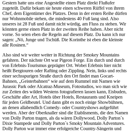
Gestern hatte uns eine Angestellte einen Platz direkt Flußufer
zugeteilt. Dafür bekam sie heute einen schweren Rüffel von ihrem
Chef, dem Eigentümer des Platzes. Denn in der ersten Reihe dürfen
nur Wohnmobile stehen, die mindestens 40 Fuß lang sind. Also
unseres ist 28 Fuß und damit nicht würdig, am Fluss zu stehen. Wir
könnten gerne einen Platz in der zweiten Reihe haben. Aber nicht
vorne. So seien eben die Regeln auf diesem Platz. Da kann ich nur
sagen: „Nö, Junge und Tschüß. Die Korinthe ist eben die kleinste
alle Rosinen.“
Also sind wir weiter weiter in Richtung der Smokey Mountains
gefahren. Der nächste Ort war Pigeon Forge. Ein durch und durch
von Erlebnis-Tourismus geprägter Ort. Wobei Erlebnis hier nicht
heißt Bergtouren oder Rafting oder Zippling. Nein, links und rechts
einer sechsspurigen Straße durch den Ort findet man Gocart-
Bahnen, „Geisterbahnen“ wie auf dem Rummel mit Namen wie
Jurassic Park oder Alcatraz-Museum, Fotostudios, wo man sich wie
zur Zeiten des wilden Westens fotografieren lassen kann, Eisbuden,
Geschäfte aller Art, Hotels über Hotels, Restaurants und Kneipen
für jeden Geldbeutel. Und dann gibt es noch einige Showbühnen,
an denen allabendlich Comedy- oder Countryshows aufgeführt
werden. Aber der Oberknaller sind die Etablisments, die den Namen
von Dolly Parton tragen, als da wären Dollywood, Dolly Parton`s
Dixie Stampede und Dolly Parton`s Smoky Mountain Adventures.
Dolly Parton war immer eine erfolgreiche Country-Sängerin und