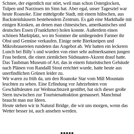
Schnee, der eigentlich nur stört, weil man schon Osterglocken,
Tulpen und Narzissen im Sinn hat. Aber egal, unser Tagesziel war
heute Roanoke. Eine mittelgroße Stadt, mit einem hübschen, aus
Backsteinhäusern bestehendem Zentrum. Es gab eine Markthalle mit
einigen Kiosken, an denen man chinesisches, amerikanisches und
deutsches Essen (Frankfurter) holen konnte. Außerdem einen
schönen Marktplatz, wo im Sommer die umliegenden Farmer ihr
Obst und Gemüse verkaufen. Einige nette Bierkneipen und
Mikrobrauereien rundeten das Angebot ab. Wir hatten ein leckeren
Lunch bei Billy`s und wurden von einer sehr aufmerksamen jungen
Frau bedient, die einen ziemlichen Südstaaten-Akzent drauf hatte.
Das Taubman Museum of Art, das in einem futuristischen Gebäude
nach Plänen von Randalll Stout errichtet wurde, hatte heute aus
unerfindlichen Grünen leider zu.
Wir waren zu früh da, um den Roanoke Star vom Mill Mountain
leuchten zu sehen. Eine Erfindung vor Jahrzehnten von
Geschäftsleuten zur Weihnachtszeit gestiftet, hat sich dieser große
Stern inzwischen zur Touristenattraktion gemausert. Manchmal
braucht man nur Ideen.
Heute stehen wir in Natural Bridge, die wir uns morgen, wenn das
Wetter besser ist, auch ansehen werden.