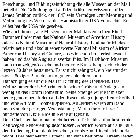
Forschungs- und Bildungseinrichtung die alle Museen an der Mall
betreibt. Die Gründung geht auf den britischen Wissenschaftler
James Smithon zurück, der 1843 sein Vermögen „zur Mehrung und
Verbreitung des Wissens“ der Hauptstadt der USA vermachte. Er
selbst hat die USA nie gesehen.
Wie auch immer, alle Museen an der Mall kosten keinen Eintritt.
Darunter findet man das National Museum of American History
oder das Natural Museum of Natural History. Und natürlich das
relativ neue und absolut sehenswerte National Museum of African
American History and Culture, das wir schon im Herbst besucht
haben und das bis August ausverkauft ist. Im Hirshhorn Museum
kann man zeitgenössische und moderne Kunst hauptsächlich der
letzten 30 Jahre bestaunen. Es ist nicht sehr groß, ein kreisrunder
zweistöckiger Bau, den man gut erschlendern kann.
Danach ging es auf die Mall in Richtung des Obelisken. Das
Wohnzimmer der USA erinnert in seiner Größe und Anlage ein
wenig an das Forum Romanum. Seine Strenge wurde ihm aber
heute genommen, indem auf den Rasenanlagen junge Leute Softball
und eine Art Mini-Football spielten. Außerdem waren am Rand
noch von der gestrigen Veranstaltung „March for our Lives“
hunderte von Dixie-Klos in Reihe aufgebaut.
Den Obelisken kann man nicht betreten. Er ist bis auf unbestimmte
Zeit wegen Renovierung geschlossen. Aber ich wollte auf alle Fälle
den Reflecting Pool dahinter sehen, der bis zum Lincoln Memorial
reicht. Hier hielt Martin Luther King seine berühmte „Dream-Rede“