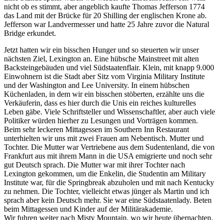
nicht ob es stimmt, aber angeblich kaufte Thomas Jefferson 1774
das Land mit der Brücke für 20 Shilling der englischen Krone ab.
Jefferson war Landvermesser und hatte 25 Jahre zuvor die Natural
Bridge erkundet.
Jetzt hatten wir ein bisschen Hunger und so steuerten wir unser
nächsten Ziel, Lexington an. Eine hübsche Mainstreet mit alten
Backsteingebäuden und viel Südstaatenflair. Klein, mit knapp 9.000
Einwohnern ist die Stadt aber Sitz vom Virginia Military Institute
und der Washington and Lee University. In einem hübschen
Küchenladen, in dem wir ein bisschen stöberten, erzählte uns die
Verkäuferin, dass es hier durch die Unis ein reiches kulturelles
Leben gäbe. Viele Schriftsteller und Wissenschaftler, aber auch viele
Politiker würden hierher zu Lesungen und Vorträgen kommen.
Beim sehr leckeren Mittagessen im Southern Inn Restaurant
unterhielten wir uns mit zwei Frauen am Nebentisch. Mutter und
Tochter. Die Mutter war Vertriebene aus dem Sudentenland, die von
Frankfurt aus mit ihrem Mann in die USA emigrierte und noch sehr
gut Deutsch sprach. Die Mutter war mit ihrer Tochter nach
Lexington gekommen, um die Enkelin, die Studentin am Military
Institute war, für die Springbreak abzuholen und mit nach Kentucky
zu nehmen. Die Tochter, vielleicht etwas jünger als Martin und ich
sprach aber kein Deutsch mehr. Sie war eine Südstaatenlady. Beten
beim Mittagessen und Kinder auf der Militärakademie.
Wir fuhren weiter nach Misty Mountain, wo wir heute übernachten.