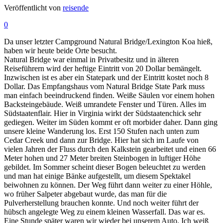
Veröffentlicht von
reisende
0
Da unser letzter Campground Natural Bridge/Lexington Koa hieß,
haben wir heute beide Orte besucht.
Natural Bridge war einmal in Privatbesitz und in älteren
Reiseführern wird der heftige Eintritt von 20 Dollar bemängelt.
Inzwischen ist es aber ein Statepark und der Eintritt kostet noch 8
Dollar. Das Empfangshaus vom Natural Bridge State Park muss
man einfach beeindruckend finden. Weiße Säulen vor einem hohen
Backsteingebäude. Weiß umrandete Fenster und Türen. Alles im
Südstaatenflair. Hier in Virginia wirkt der Südstaatenchick sehr
gediegen. Weiter im Süden kommt er oft morbider daher. Dann ging
unsere kleine Wanderung los. Erst 150 Stufen nach unten zum
Cedar Creek und dann zur Bridge. Hier hat sich im Laufe von
vielen Jahren der Fluss durch den Kalkstein gearbeitet und einen 66
Meter hohen und 27 Meter breiten Steinbogen in luftiger Höhe
gebildet. Im Sommer scheint dieser Bogen beleuchtet zu werden
und man hat einige Bänke aufgestellt, um diesem Spektakel
beiwohnen zu können. Der Weg führt dann weiter zu einer Höhle,
wo früher Salpeter abgebaut wurde, das man für die
Pulverherstellung brauchen konnte. Und noch weiter führt der
hübsch angelegte Weg zu einem kleinen Wasserfall. Das war es.
Eine Stunde später waren wir wieder bei unserem Auto. Ich weiß