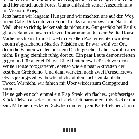
und hier sprach auch Forest Gump anlässlich seiner Auszeichnung
im Vietnam Krieg.
Jetzt hatten wir langsam Hunger und wir machten uns auf den Weg
in ein Café. Dutzende von Food Trucks säumen zwar die National
Mall, aber so richtig lecker sah da nichts aus. Gut gestärkt bei Paul`s
ging es dann zu unserem letzen Programmpunkt, dem White House.
Vorbei noch am Trump Hotel in der alten Post erreichten wir den
enorm abgesicherten Sitz des Präsidenten. Er war wohl vor Ort,
denn die Fahnen wehten auf dem Dach, gesehen haben wir ihn aber
nicht. Es ging ziemlich ruhig dort zu. Ein paar Leute demonstrierten
gegen und für allerlei Dinge. Eine Rentercrew ließ sich vor dem
White House fotografieren, ebenso wie ein paar Aktivisten der
gestrigen Großdemo. Und dann warteten noch zwei Fernsehcrews
etwas gelangweilt wahrscheinlich auf den nächsten dämlichen
Tweet. Wir nicht, wir fuhren mit Uber wieder zum Campground
zurück.
Heute gab es noch einmal ein Flap-Steak, ein flaches, grobfaseriges
Stück Fleisch aus der unteren Lende, fettmarmoriert. Oberlecker und
zart. Mit einem leckeren Sößchen und ein paar Kartöffelchen. Hmm.