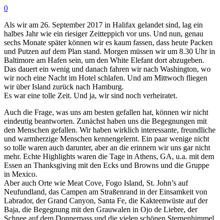
0
Als wir am 26. September 2017 in Halifax gelandet sind, lag ein
halbes Jahr wie ein riesiger Zeitteppich vor uns. Und nun, genau
sechs Monate später können wir es kaum fassen, dass heute Packen
und Putzen auf dem Plan stand. Morgen müssen wir um 8.30 Uhr in
Baltimore am Hafen sein, um den White Elefant dort abzugeben.
Das dauert ein wenig und danach fahren wir nach Washington, wo
wir noch eine Nacht im Hotel schlafen. Und am Mittwoch fliegen
wir über Island zurück nach Hamburg.
Es war eine tolle Zeit. Und ja, wir sind noch verheiratet.
Auch die Frage, was uns am besten gefallen hat, können wir nicht
eindeutig beantworten. Zunächst haben uns die Begegnungen mit
den Menschen gefallen. Wir haben wirklich interessante, freundliche
und warmherzige Menschen kennengelernt. Ein paar wenige nicht
so tolle waren auch darunter, aber an die erinnern wir uns gar nicht
mehr. Echte Highlights waren die Tage in Athens, GA, u.a. mit dem
Essen an Thanksgiving mit den Ecks und Browns und die Gruppe
in Mexico.
Aber auch Orte wie Meat Cove, Fogo Island, St. John’s auf
Neufundland, das Campen am Straßenrand in der Einsamkeit von
Labrador, der Grand Canyon, Santa Fe, die Kakteenwüste auf der
Baja, die Begegnung mit den Grauwalen in Ojo de Liebre, der
Schnee auf dem Donnerpass und die vielen schönen Sternenhimmel