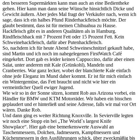
den besseren Supermärkten kann man auch an eine Bedientheke
gehen. Hier kann man dann seine Wünsche hinsichtlich Dicke und
Gewicht äußern. Aber jedes Mal fragt der Verkäufer nach, wenn ich
sage, dass ich ein halbes Pfund Rinderhackfleisch möchte. Der
glaubt bestimmt, dass ist für meinen Chihuahua zu Hause.
Hackfleisch gibt es in anderen Qualitäten als in Hamburg.
Rindfleischhack mit 7 Prozent Fett oder 15 Prozent Fett. Kein
Schweinehackfleisch, dafür aber Putenhackfleisch.
So, nachdem ich für heute Abend Schweineschnitzel gekauft habe,
sind Martin und ich noch im nahegelegenen FirstWatch Café
eingekehrt. Dort gab es leider keinen Cappuccino, dafür aber einen
Salat, unter anderem mit Kale (Grünkohl), Mandeln und
Cranberries. War ganz lecker, wobei der blanchierte Kale einfach
ohne jede Eleganz im Mund daher kommt. Er ist für mich einfach
ein Wintergemüse, das Fett braucht und nicht wie hier ein
vermeintlicher Quell ewiger Jugend.
Wie wir so in der Sonne sitzen, kommt Rob aus Arizona vorbei, ein
Händler für BMW und KTM Motorräder. Wir haben ein bisschen
geplaudert und er hinterließ und seine Adresse, falls wir mal vor Ort
wären. Danke Rob.
Und dann ging es weiter Richtung Knoxville. In Sevierville legten
wir noch eine Stopp ein bei „The World`s largest Knife
Showplace“. Hier gab eine bemerkenswerte Auswahl an
Taschenmessern, Dolchen, Jadmessern, Kampfmessern und
Küchenmessern in den Ausführungen schick, über zweckmäßig bis