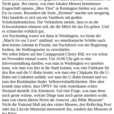
Nicht ganz. Bei einem, von einer lokalen Meierei betriebenen
Eisgeschäft namens „Moo Thru“ in Remington hielten wir, um ein
Eis zu essen. Besonders die Sorte „Holstein“ machte uns neugierig.
Hier handelte es sich um ein Vanilleeis mit großen
Schokoladenstücken. Die Verkäuferin meinte, dass es an die
Schwarzbunten erinnern soll, die die Milch für das Eis geben. Und
es schmeckte wirklich gut.
Am Nachmittag waren wir dann in Washington, wo heute der
„March for our Lives“ stattfand, wo amerikanische Schüler nach
dem letzten Attentat in Florida, mit Nachdruck von der Regierung
fordern, die Waffengesetze zu verschärfen.
Wir selbst fuhren auf den Campground Cherry Hill, wo wir schon
im November einmal waren. Um 16.00 Uhr gab es eine
Infoveranstaltung darüber, was man in Washington wo ansehen
kann, wie man von hier in die Stadt kommt, was eine Fahrkarte für
den Bus und die U-Bahn kostet, wie man eine Chipkarte für die U-
Bahn mit Guthaben auflädt, wie man die U-Bahn benutzt und wo
man den Busfahrplan findet. Selbstverständlichkeiten. Hier aber
konnte man sehen, dass ÖPNV für viele Amerikaner echtes
Neuland darstellt. Ein Abenteuer. Auf eine Frage, was man denn
noch gerne wüsste, welche Dinge man noch gerne ansehen wolle,
kam von einem älteren Herrn die Antwort „das Bible Museum“.
Nicht die National Mall mit den vielen Museen, den Reflecting Pool
oder das Lincoln Memorial interessierte ihn, sondern das Museum of
the Bible.