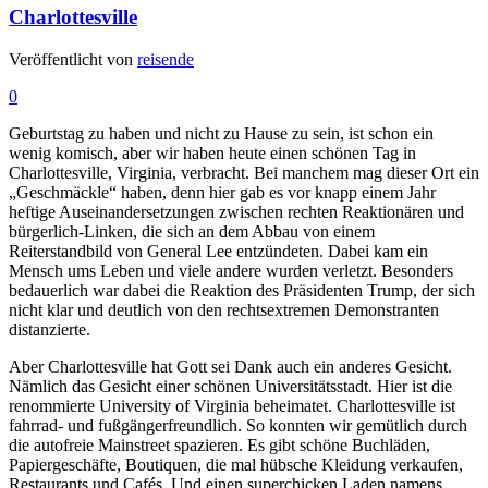
Charlottesville
Veröffentlicht von
reisende
0
Geburtstag zu haben und nicht zu Hause zu sein, ist schon ein
wenig komisch, aber wir haben heute einen schönen Tag in
Charlottesville, Virginia, verbracht. Bei manchem mag dieser Ort ein
„Geschmäckle“ haben, denn hier gab es vor knapp einem Jahr
heftige Auseinandersetzungen zwischen rechten Reaktionären und
bürgerlich-Linken, die sich an dem Abbau von einem
Reiterstandbild von General Lee entzündeten. Dabei kam ein
Mensch ums Leben und viele andere wurden verletzt. Besonders
bedauerlich war dabei die Reaktion des Präsidenten Trump, der sich
nicht klar und deutlich von den rechtsextremen Demonstranten
distanzierte.
Aber Charlottesville hat Gott sei Dank auch ein anderes Gesicht.
Nämlich das Gesicht einer schönen Universitätsstadt. Hier ist die
renommierte University of Virginia beheimatet. Charlottesville ist
fahrrad- und fußgängerfreundlich. So konnten wir gemütlich durch
die autofreie Mainstreet spazieren. Es gibt schöne Buchläden,
Papiergeschäfte, Boutiquen, die mal hübsche Kleidung verkaufen,
Restaurants und Cafés. Und einen superchicken Laden namens