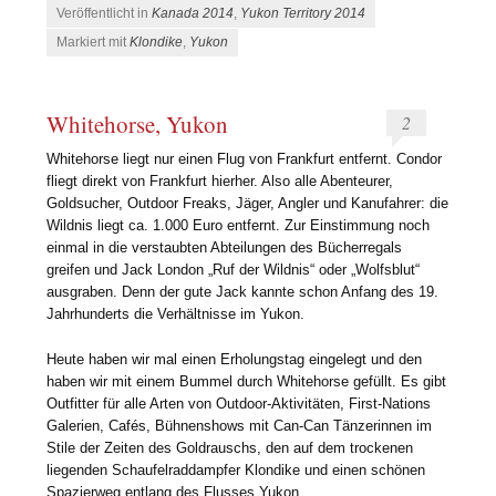
Veröffentlicht in
Kanada 2014
,
Yukon Territory 2014
Markiert mit
Klondike
,
Yukon
Whitehorse, Yukon
2
Whitehorse liegt nur einen Flug von Frankfurt entfernt. Condor
fliegt direkt von Frankfurt hierher. Also alle Abenteurer,
Goldsucher, Outdoor Freaks, Jäger, Angler und Kanufahrer: die
Wildnis liegt ca. 1.000 Euro entfernt. Zur Einstimmung noch
einmal in die verstaubten Abteilungen des Bücherregals
greifen und Jack London „Ruf der Wildnis“ oder „Wolfsblut“
ausgraben. Denn der gute Jack kannte schon Anfang des 19.
Jahrhunderts die Verhältnisse im Yukon.
Heute haben wir mal einen Erholungstag eingelegt und den
haben wir mit einem Bummel durch Whitehorse gefüllt. Es gibt
Outfitter für alle Arten von Outdoor-Aktivitäten, First-Nations
Galerien, Cafés, Bühnenshows mit Can-Can Tänzerinnen im
Stile der Zeiten des Goldrauschs, den auf dem trockenen
liegenden Schaufelraddampfer Klondike und einen schönen
Spazierweg entlang des Flusses Yukon.