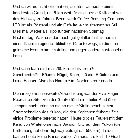
Und da wir es nicht eilig hatten, suchten wir nach keinem
handfesten Grund, um 9 km weit für eine Tasse Kaffee abseits
des Highway zu fahren. Bean North Coffee Roasting Company
LTD ist ein Rösterei und ein Café im leicht alternativen Stil.
Dies mal wieder als Tipp für den nächsten Sonntag
Nachmittag. Was uns dort auch gut gefallen hat, ist die in
einen Baum integrierte Bibliothek für unterwegs, in die man
gelesene Exemplare einstellen und gegen andere austauschen
kann.
Und dann kam erst mal 200 km nichts. Straße,
Schotterstraße, Bäume, Hügel, Seen, Flüsse, Brücken und
keine Häuser. Also das Normale im Norden von Kanada.
Die einzige nennenswerte Abwechslung war die Five Finger
Recreation Site. Von der Straße führt ein steiler Pfad über
Treppen nach unten an die an dieser Stelle beachtlichen
Stromschnellen des Yukon, die den Kapitänen früherer Zeit
einige Probleme bereitet hatten. Heute gibt es Touren mit dem
Kanu von Whitehorse nach Dawson City auf dem Yukon (die
Entfernung auf dem Highway beträgt ca. 550 km). Leider
kamen heute keine Kanus vorbei. Zu nass, zu kalt, 10 Grad