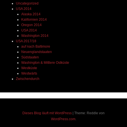
Uncategorized
USA 2014
Alaska 2014
Kalifornien 2014
Oregon 2014
USA 2014
Washington 2014
USA 2017/18
auf nach Baltimore
Neuenglandstaaten
Südstaaten
Washington & Mittlere Ostküste
Westküste
Westwärts
Zwischendurch
Dieses Blog läuft mit WordPress
|
Theme: Reddle von
WordPress.com
.