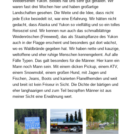
Wiedersehen Yukon. Beides hat uns sehr gut gefallen. Wir
waren fast drei Wochen hier und haben großartige
Landschaften gesehen. Die Weite und die Idee, dass nicht
jede Ecke besiedelt ist, war eine Erfahrung. Wir hätten nicht
gedacht, dass Alaska und Yukon so vielfältig und so ein tolles
Reiseziel sind. Wir kennen nun auch das schmalblättrige
Weidenröschen (Fireweed), das als Staatspflanze des Yukon
auch in der Flagge erscheint und besonders gut dort wächst,
wo es Waldbrände gegeben hat. Wir haben nette und kauzige,
weltoffene und eher ruhige Menschen kennengelernt. Auf alle
Fälle Typen. Das galt besonders für die Männer. Hier kann ein
Mann noch Mann sein. Mit einem dicken Pickup, einem ATV,
einem Snowmobil, einem großen Hund, mit Jagen und
Fischen, Jeans, Boots und karierten Flanellhemden und weit
und breit ist kein Friseur in Sicht. Die Dichte der bärtigen und
eher langhaarigen und zum Teil bezopften Männer ist aus
meiner Sicht eine Erwähnung wert.