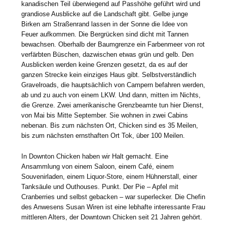
kanadischen Teil überwiegend auf Passhöhe geführt wird und
grandiose Ausblicke auf die Landschaft gibt. Gelbe junge
Birken am Straßenrand lassen in der Sonne die Idee von
Feuer aufkommen. Die Bergrücken sind dicht mit Tannen
bewachsen. Oberhalb der Baumgrenze ein Farbenmeer von rot
verfärbten Büschen, dazwischen etwas grün und gelb. Den
Ausblicken werden keine Grenzen gesetzt, da es auf der
ganzen Strecke kein einziges Haus gibt. Selbstverständlich
Gravelroads, die hauptsächlich von Campern befahren werden,
ab und zu auch von einem LKW. Und dann, mitten im Nichts,
die Grenze. Zwei amerikanische Grenzbeamte tun hier Dienst,
von Mai bis Mitte September. Sie wohnen in zwei Cabins
nebenan. Bis zum nächsten Ort, Chicken sind es 35 Meilen,
bis zum nächsten ernsthaften Ort Tok, über 100 Meilen.
In Downton Chicken haben wir Halt gemacht. Eine
Ansammlung von einem Saloon, einem Café, einem
Souvenirladen, einem Liquor-Store, einem Hühnerstall, einer
Tanksäule und Outhouses. Punkt. Der Pie – Apfel mit
Cranberries und selbst gebacken – war superlecker. Die Chefin
des Anwesens Susan Wiren ist eine lebhafte interessante Frau
mittleren Alters, der Downtown Chicken seit 21 Jahren gehört.