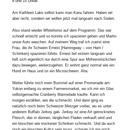
8 und 15 Dollar.
Am Kathleen Lake selbst kann man Kanu fahren. Haben wir
aber nicht, sondern wir wollen jetzt mal langsam nach Süden.
Also stand wieder Whitehorse auf dem Programm. Das war
schnell erreicht und so konnte ich spazieren gehen und Martin
unser Auto waschen. Auf meinem Weg traf ich zuerst eine
Frau, die ihr Schwein Ernest (Hamingway – von Ham /
Schinken) spazieren führte. Ernest lief extrem langsam und
ließ sich eigentlich nur durch eine Spur aus Möhrenstückchen
dazu bewegen, weiterzugehen. Er wohnt ganz normal wie ein
Hund im Haus und ist ein Microschwein. Aha.
Weiter führte mich mein Bummel auf einer Promenade am
Yukon entlang zu einem Farmersmarket, wo ich mir ein Glas
selbstgemachte Cranberry Marmelade kaufte. Kann ich
morgen erzählen, wie die schmeckt. Und dann ging es
natürlich noch beim Schweizer Metzger vorbei, wo es unter
anderem Buffalo Jerkey gab. Jerkey ist eine Art getrocknetes
Fleisch, das in dünnen, länglichen Fladen verkauft wird und
ein bisschen wie trockener Schinken schmeckt. Und da auch
noch ein bisschen Kultur sein muss, schaute ich mir noch