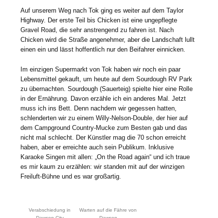
Auf unserem Weg nach Tok ging es weiter auf dem Taylor
Highway. Der erste Teil bis Chicken ist eine ungepflegte
Gravel Road, die sehr anstrengend zu fahren ist. Nach
Chicken wird die Straße angenehmer, aber die Landschaft lullt
einen ein und lässt hoffentlich nur den Beifahrer einnicken.
Im einzigen Supermarkt von Tok haben wir noch ein paar
Lebensmittel gekauft, um heute auf dem Sourdough RV Park
zu übernachten. Sourdough (Sauerteig) spielte hier eine Rolle
in der Ernährung. Davon erzähle ich ein anderes Mal. Jetzt
muss ich ins Bett. Denn nachdem wir gegessen hatten,
schlenderten wir zu einem Willy-Nelson-Double, der hier auf
dem Campground Country-Mucke zum Besten gab und das
nicht mal schlecht. Der Künstler mag die 70 schon erreicht
haben, aber er erreichte auch sein Publikum. Inklusive
Karaoke Singen mit allen: „On the Road again“ und ich traue
es mir kaum zu erzählen: wir standen mit auf der winzigen
Freiluft-Bühne und es war großartig.
Verabschiedung in
Warten auf die Fähre von
Dawson City
Dawson