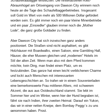
Schaufelradbagger einsetzten. Die hinterlassenen Kies-
Abraumhügel am Ortseingang von Dawson City erinnern noch
heute an die Tage des Schaufelbaggerbetriebes. Insgesamt
soll Gold im Wert von mehr als 500 Millionen Dollar gefördert
worden sein. Es gibt immer noch ein paar kleine Minenbetriebe
und ein paar „Einsiedler“ glauben immer noch die „Mother
Lode“, die ganz große Goldader zu finden.
Aber Dawson City hat sich inzwischen ganz anders
positioniert. Die Straßen sind nicht asphaltiert, es gibt
Holzhäuser mit Boardwalks, einen Saloon, eine Gambling Hall,
Häuser, die eher Museen gleichen und „modernen“ Hotels im
Stil der alten Zeit. Wenn man also mit dem Pferd kommen
möchte, kein Ding, man findet einen Platz, um es
festzubinden. Das ganze hat einen leicht verblichenen Charme
und lockt auch Menschen mit interessanten
Lebensgeschichten an. So trafen wir in einem Souvenierladen
eine bemerkenswerte Frau mittleren Alters, mit schwerem
Akzent, die aus aus Ostdeutschland stammt. Sie lebt im
Sommer hier und im Winter, wenn hier der Hund begraben ist,
fährt sie nach Indien, ihrer zweiten Heimat. Darauf ein Yukon,
das wir in einer netten Kneipe, dem Bombay Peggy´s zu uns
genommen haben. Prost.