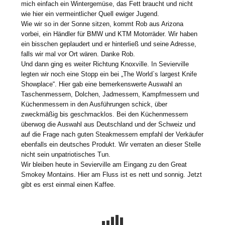
mich einfach ein Wintergemüse, das Fett braucht und nicht
wie hier ein vermeintlicher Quell ewiger Jugend.
Wie wir so in der Sonne sitzen, kommt Rob aus Arizona
vorbei, ein Händler für BMW und KTM Motorräder. Wir haben
ein bisschen geplaudert und er hinterließ und seine Adresse,
falls wir mal vor Ort wären. Danke Rob.
Und dann ging es weiter Richtung Knoxville. In Sevierville
legten wir noch eine Stopp ein bei „The World`s largest Knife
Showplace“. Hier gab eine bemerkenswerte Auswahl an
Taschenmessern, Dolchen, Jadmessern, Kampfmessern und
Küchenmessern in den Ausführungen schick, über
zweckmäßig bis geschmacklos. Bei den Küchenmessern
überwog die Auswahl aus Deutschland und der Schweiz und
auf die Frage nach guten Steakmessern empfahl der Verkäufer
ebenfalls ein deutsches Produkt. Wir verraten an dieser Stelle
nicht sein unpatriotisches Tun.
Wir bleiben heute in Sevierville am Eingang zu den Great
Smokey Montains. Hier am Fluss ist es nett und sonnig. Jetzt
gibt es erst einmal einen Kaffee.