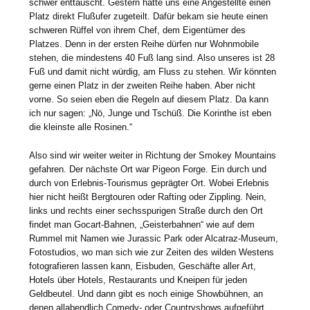
schwer enttäuscht. Gestern hatte uns eine Angestellte einen
Platz direkt Flußufer zugeteilt. Dafür bekam sie heute einen
schweren Rüffel von ihrem Chef, dem Eigentümer des
Platzes. Denn in der ersten Reihe dürfen nur Wohnmobile
stehen, die mindestens 40 Fuß lang sind. Also unseres ist 28
Fuß und damit nicht würdig, am Fluss zu stehen. Wir könnten
gerne einen Platz in der zweiten Reihe haben. Aber nicht
vorne. So seien eben die Regeln auf diesem Platz. Da kann
ich nur sagen: „Nö, Junge und Tschüß. Die Korinthe ist eben
die kleinste alle Rosinen.“
Also sind wir weiter weiter in Richtung der Smokey Mountains
gefahren. Der nächste Ort war Pigeon Forge. Ein durch und
durch von Erlebnis-Tourismus geprägter Ort. Wobei Erlebnis
hier nicht heißt Bergtouren oder Rafting oder Zippling. Nein,
links und rechts einer sechsspurigen Straße durch den Ort
findet man Gocart-Bahnen, „Geisterbahnen“ wie auf dem
Rummel mit Namen wie Jurassic Park oder Alcatraz-Museum,
Fotostudios, wo man sich wie zur Zeiten des wilden Westens
fotografieren lassen kann, Eisbuden, Geschäfte aller Art,
Hotels über Hotels, Restaurants und Kneipen für jeden
Geldbeutel. Und dann gibt es noch einige Showbühnen, an
denen allabendlich Comedy- oder Countryshows aufgeführt