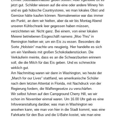
jetzt gut. Schilder wiesen auf die eine oder andere Winery hin
und es gab hübsche Countrystores, wo man lokales Obst und
Gemüse hätte kaufen können. Normalerweise war das immer
ein Punkt, an dem wir hielten, aber da wir bis Montag Abend
unseren Kühlschrank leer gegessen haben müssen,
verzichteten wir. Nicht ganz. Bei einem, von einer lokalen
Meierei betriebenen Eisgeschäft namens „Moo Thru“ in
Remington hielten wir, um ein Eis zu essen. Besonders die
Sorte „Holstein“ machte uns neugierig. Hier handelte es sich
um ein Vanilleeis mit großen Schokoladenstücken. Die
Verkäuferin meinte, dass es an die Schwarzbunten erinnern
soll, die die Milch für das Eis geben. Und es schmeckte
wirklich gut.
Am Nachmittag waren wir dann in Washington, wo heute der
„March for our Lives“ stattfand, wo amerikanische Schüler
nach dem letzten Attentat in Florida, mit Nachdruck von der
Regierung fordern, die Waffengesetze zu verschärfen.
Wir selbst fuhren auf den Campground Cherry Hill, wo wir
schon im November einmal waren. Um 16.00 Uhr gab es eine
Infoveranstaltung darüber, was man in Washington wo
ansehen kann, wie man von hier in die Stadt kommt, was eine
Fahrkarte für den Bus und die U-Bahn kostet, wie man eine