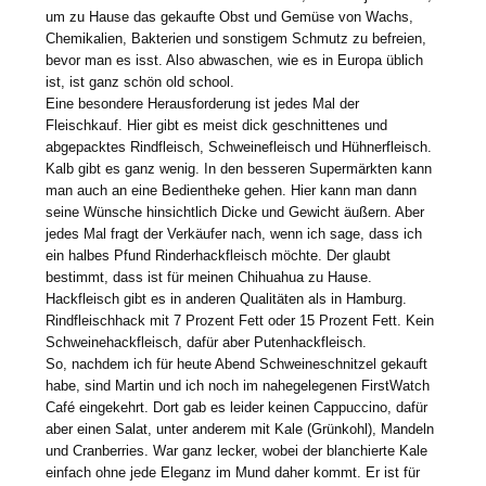
um zu Hause das gekaufte Obst und Gemüse von Wachs,
Chemikalien, Bakterien und sonstigem Schmutz zu befreien,
bevor man es isst. Also abwaschen, wie es in Europa üblich
ist, ist ganz schön old school.
Eine besondere Herausforderung ist jedes Mal der
Fleischkauf. Hier gibt es meist dick geschnittenes und
abgepacktes Rindfleisch, Schweinefleisch und Hühnerfleisch.
Kalb gibt es ganz wenig. In den besseren Supermärkten kann
man auch an eine Bedientheke gehen. Hier kann man dann
seine Wünsche hinsichtlich Dicke und Gewicht äußern. Aber
jedes Mal fragt der Verkäufer nach, wenn ich sage, dass ich
ein halbes Pfund Rinderhackfleisch möchte. Der glaubt
bestimmt, dass ist für meinen Chihuahua zu Hause.
Hackfleisch gibt es in anderen Qualitäten als in Hamburg.
Rindfleischhack mit 7 Prozent Fett oder 15 Prozent Fett. Kein
Schweinehackfleisch, dafür aber Putenhackfleisch.
So, nachdem ich für heute Abend Schweineschnitzel gekauft
habe, sind Martin und ich noch im nahegelegenen FirstWatch
Café eingekehrt. Dort gab es leider keinen Cappuccino, dafür
aber einen Salat, unter anderem mit Kale (Grünkohl), Mandeln
und Cranberries. War ganz lecker, wobei der blanchierte Kale
einfach ohne jede Eleganz im Mund daher kommt. Er ist für