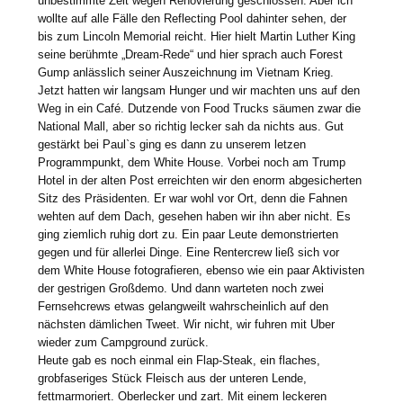
unbestimmte Zeit wegen Renovierung geschlossen. Aber ich
wollte auf alle Fälle den Reflecting Pool dahinter sehen, der
bis zum Lincoln Memorial reicht. Hier hielt Martin Luther King
seine berühmte „Dream-Rede“ und hier sprach auch Forest
Gump anlässlich seiner Auszeichnung im Vietnam Krieg.
Jetzt hatten wir langsam Hunger und wir machten uns auf den
Weg in ein Café. Dutzende von Food Trucks säumen zwar die
National Mall, aber so richtig lecker sah da nichts aus. Gut
gestärkt bei Paul`s ging es dann zu unserem letzen
Programmpunkt, dem White House. Vorbei noch am Trump
Hotel in der alten Post erreichten wir den enorm abgesicherten
Sitz des Präsidenten. Er war wohl vor Ort, denn die Fahnen
wehten auf dem Dach, gesehen haben wir ihn aber nicht. Es
ging ziemlich ruhig dort zu. Ein paar Leute demonstrierten
gegen und für allerlei Dinge. Eine Rentercrew ließ sich vor
dem White House fotografieren, ebenso wie ein paar Aktivisten
der gestrigen Großdemo. Und dann warteten noch zwei
Fernsehcrews etwas gelangweilt wahrscheinlich auf den
nächsten dämlichen Tweet. Wir nicht, wir fuhren mit Uber
wieder zum Campground zurück.
Heute gab es noch einmal ein Flap-Steak, ein flaches,
grobfaseriges Stück Fleisch aus der unteren Lende,
fettmarmoriert. Oberlecker und zart. Mit einem leckeren