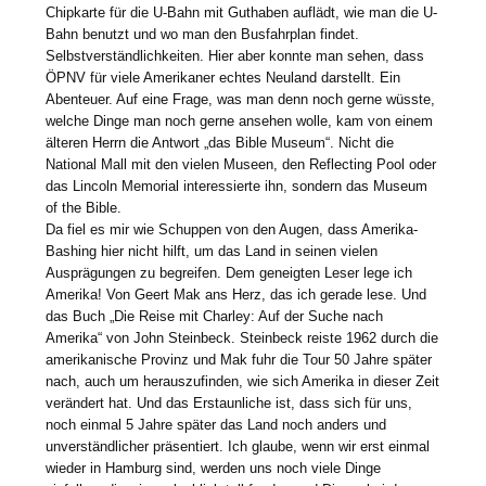
Chipkarte für die U-Bahn mit Guthaben auflädt, wie man die U-
Bahn benutzt und wo man den Busfahrplan findet.
Selbstverständlichkeiten. Hier aber konnte man sehen, dass
ÖPNV für viele Amerikaner echtes Neuland darstellt. Ein
Abenteuer. Auf eine Frage, was man denn noch gerne wüsste,
welche Dinge man noch gerne ansehen wolle, kam von einem
älteren Herrn die Antwort „das Bible Museum“. Nicht die
National Mall mit den vielen Museen, den Reflecting Pool oder
das Lincoln Memorial interessierte ihn, sondern das Museum
of the Bible.
Da fiel es mir wie Schuppen von den Augen, dass Amerika-
Bashing hier nicht hilft, um das Land in seinen vielen
Ausprägungen zu begreifen. Dem geneigten Leser lege ich
Amerika! Von Geert Mak ans Herz, das ich gerade lese. Und
das Buch „Die Reise mit Charley: Auf der Suche nach
Amerika“ von John Steinbeck. Steinbeck reiste 1962 durch die
amerikanische Provinz und Mak fuhr die Tour 50 Jahre später
nach, auch um herauszufinden, wie sich Amerika in dieser Zeit
verändert hat. Und das Erstaunliche ist, dass sich für uns,
noch einmal 5 Jahre später das Land noch anders und
unverständlicher präsentiert. Ich glaube, wenn wir erst einmal
wieder in Hamburg sind, werden uns noch viele Dinge