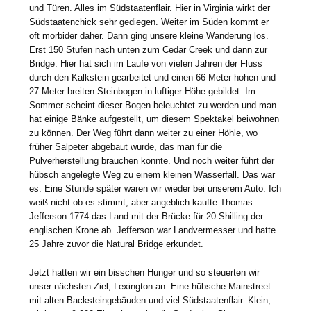
und Türen. Alles im Südstaatenflair. Hier in Virginia wirkt der
Südstaatenchick sehr gediegen. Weiter im Süden kommt er
oft morbider daher. Dann ging unsere kleine Wanderung los.
Erst 150 Stufen nach unten zum Cedar Creek und dann zur
Bridge. Hier hat sich im Laufe von vielen Jahren der Fluss
durch den Kalkstein gearbeitet und einen 66 Meter hohen und
27 Meter breiten Steinbogen in luftiger Höhe gebildet. Im
Sommer scheint dieser Bogen beleuchtet zu werden und man
hat einige Bänke aufgestellt, um diesem Spektakel beiwohnen
zu können. Der Weg führt dann weiter zu einer Höhle, wo
früher Salpeter abgebaut wurde, das man für die
Pulverherstellung brauchen konnte. Und noch weiter führt der
hübsch angelegte Weg zu einem kleinen Wasserfall. Das war
es. Eine Stunde später waren wir wieder bei unserem Auto. Ich
weiß nicht ob es stimmt, aber angeblich kaufte Thomas
Jefferson 1774 das Land mit der Brücke für 20 Shilling der
englischen Krone ab. Jefferson war Landvermesser und hatte
25 Jahre zuvor die Natural Bridge erkundet.
Jetzt hatten wir ein bisschen Hunger und so steuerten wir
unser nächsten Ziel, Lexington an. Eine hübsche Mainstreet
mit alten Backsteingebäuden und viel Südstaatenflair. Klein,