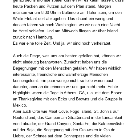
genau sechs Monate später können wir es kaum fassen, dass
heute Packen und Putzen auf dem Plan stand. Morgen
müssen wir um 8.30 Uhr in Baltimore am Hafen sein, um den
White Elefant dort abzugeben. Das dauert ein wenig und
danach fahren wir nach Washington, wo wir noch eine Nacht
im Hotel schlafen. Und am Mittwoch fliegen wir über Island
zurück nach Hamburg.
Es war eine tolle Zeit. Und ja, wir sind noch verheiratet.
Auch die Frage, was uns am besten gefallen hat, können wir
nicht eindeutig beantworten. Zunächst haben uns die
Begegnungen mit den Menschen gefallen. Wir haben wirklich
interessante, freundliche und warmherzige Menschen
kennengelernt. Ein paar wenige nicht so tolle waren auch
darunter, aber an die erinnern wir uns gar nicht mehr. Echte
Highlights waren die Tage in Athens, GA, u.a. mit dem Essen
an Thanksgiving mit den Ecks und Browns und die Gruppe in
Mexico.
Aber auch Orte wie Meat Cove, Fogo Island, St. John’s auf
Neufundland, das Campen am Straßenrand in der Einsamkeit
von Labrador, der Grand Canyon, Santa Fe, die Kakteenwüste
auf der Baja, die Begegnung mit den Grauwalen in Ojo de
Liebre, der Schnee auf dem Donnerpass und die vielen