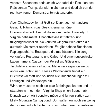
verletzt. Besonders bedauerlich war dabei die Reaktion des
Präsidenten Trump, der sich nicht klar und deutlich von den
rechtsextremen Demonstranten distanzierte.
Aber Charlottesville hat Gott sei Dank auch ein anderes
Gesicht. Nämlich das Gesicht einer schönen
Universitätsstadt. Hier ist die renommierte University of
Virginia beheimatet. Charlottesville ist fahrrad- und
fußgängerfreundlich. So konnten wir gemütlich durch die
autofreie Mainstreet spazieren. Es gibt schöne Buchläden,
Papiergeschäfte, Boutiquen, die mal hübsche Kleidung
verkaufen, Restaurants und Cafés. Und einen superchicken
Laden namens Caspari, der Porzellan, Gläser und
Tischdekorationen verkaufte. Mal unter casparionline.co
angucken. Lohnt sich. Dieses Wochenende findet ein
Buchfestival statt und so luden alle Buchhandlungen zu
Lesungen und Workshops ein.
Wir aber mussten noch ein paar Mitbringsel kaufen und so
statteten wir noch dem Virginia Shop einen Besuch ab.
Danach waren wir irgendwie müde und fuhren zurück zum
Misty Mountain Campground. Dort saßen wir noch ein wenig in
der Sonne und ich freute mich noch über zwei Kaffeetassen