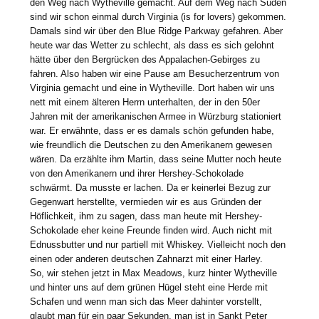
den Weg nach Wytheville gemacht. Auf dem Weg nach Süden
sind wir schon einmal durch Virginia (is for lovers) gekommen.
Damals sind wir über den Blue Ridge Parkway gefahren. Aber
heute war das Wetter zu schlecht, als dass es sich gelohnt
hätte über den Bergrücken des Appalachen-Gebirges zu
fahren. Also haben wir eine Pause am Besucherzentrum von
Virginia gemacht und eine in Wytheville. Dort haben wir uns
nett mit einem älteren Herrn unterhalten, der in den 50er
Jahren mit der amerikanischen Armee in Würzburg stationiert
war. Er erwähnte, dass er es damals schön gefunden habe,
wie freundlich die Deutschen zu den Amerikanern gewesen
wären. Da erzählte ihm Martin, dass seine Mutter noch heute
von den Amerikanern und ihrer Hershey-Schokolade
schwärmt. Da musste er lachen. Da er keinerlei Bezug zur
Gegenwart herstellte, vermieden wir es aus Gründen der
Höflichkeit, ihm zu sagen, dass man heute mit Hershey-
Schokolade eher keine Freunde finden wird. Auch nicht mit
Ednussbutter und nur partiell mit Whiskey. Vielleicht noch den
einen oder anderen deutschen Zahnarzt mit einer Harley.
So, wir stehen jetzt in Max Meadows, kurz hinter Wytheville
und hinter uns auf dem grünen Hügel steht eine Herde mit
Schafen und wenn man sich das Meer dahinter vorstellt,
glaubt man für ein paar Sekunden, man ist in Sankt Peter