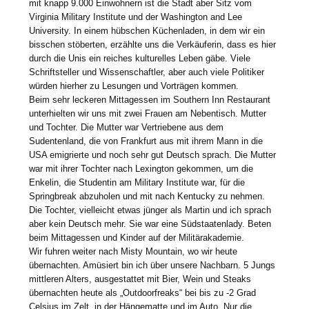
mit knapp 9.000 Einwohnern ist die Stadt aber Sitz vom
Virginia Military Institute und der Washington and Lee
University. In einem hübschen Küchenladen, in dem wir ein
bisschen stöberten, erzählte uns die Verkäuferin, dass es hier
durch die Unis ein reiches kulturelles Leben gäbe. Viele
Schriftsteller und Wissenschaftler, aber auch viele Politiker
würden hierher zu Lesungen und Vorträgen kommen.
Beim sehr leckeren Mittagessen im Southern Inn Restaurant
unterhielten wir uns mit zwei Frauen am Nebentisch. Mutter
und Tochter. Die Mutter war Vertriebene aus dem
Sudentenland, die von Frankfurt aus mit ihrem Mann in die
USA emigrierte und noch sehr gut Deutsch sprach. Die Mutter
war mit ihrer Tochter nach Lexington gekommen, um die
Enkelin, die Studentin am Military Institute war, für die
Springbreak abzuholen und mit nach Kentucky zu nehmen.
Die Tochter, vielleicht etwas jünger als Martin und ich sprach
aber kein Deutsch mehr. Sie war eine Südstaatenlady. Beten
beim Mittagessen und Kinder auf der Militärakademie.
Wir fuhren weiter nach Misty Mountain, wo wir heute
übernachten. Amüsiert bin ich über unsere Nachbarn. 5 Jungs
mittleren Alters, ausgestattet mit Bier, Wein und Steaks
übernachten heute als „Outdoorfreaks“ bei bis zu -2 Grad
Celsius im Zelt, in der Hängematte und im Auto. Nur die