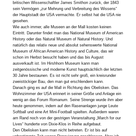
britischen Wissenschaftler James Smithon zurück, der 1843
sein Vermögen „zur Mehrung und Verbreitung des Wissens“
der Hauptstadt der USA vermachte. Er selbst hat die USA nie
gesehen.
Wie auch immer, alle Museen an der Mall kosten keinen
Eintritt. Darunter findet man das National Museum of American
History oder das Natural Museum of Natural History. Und
natürlich das relativ neue und absolut sehenswerte National
Museum of African American History and Culture, das wir
schon im Herbst besucht haben und das bis August
ausverkauft ist. Im Hirshhorn Museum kann man
zeitgenössische und moderne Kunst hauptsächlich der letzten
30 Jahre bestaunen. Es ist nicht sehr groß, ein kreisrunder
zweistöckiger Bau, den man gut erschlendern kann.
Danach ging es auf die Mall in Richtung des Obelisken. Das
Wohnzimmer der USA erinnert in seiner Größe und Anlage ein
wenig an das Forum Romanum. Seine Strenge wurde ihm aber
heute genommen, indem auf den Rasenanlagen junge Leute
Softball und eine Art Mini-Football spielten. Außerdem waren
am Rand noch von der gestrigen Veranstaltung „March for our
Lives“ hunderte von Dixie-Klos in Reihe aufgebaut.
Den Obelisken kann man nicht betreten. Er ist bis auf