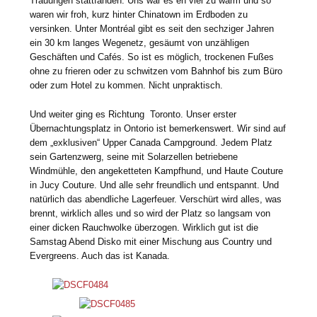
Trauungen stattfanden. Uns war es eh viel zu warm und so
waren wir froh, kurz hinter Chinatown im Erdboden zu
versinken. Unter Montréal gibt es seit den sechziger Jahren
ein 30 km langes Wegenetz, gesäumt von unzähligen
Geschäften und Cafés. So ist es möglich, trockenen Fußes
ohne zu frieren oder zu schwitzen vom Bahnhof bis zum Büro
oder zum Hotel zu kommen. Nicht unpraktisch.
Und weiter ging es Richtung Toronto. Unser erster
Übernachtungsplatz in Ontorio ist bemerkenswert. Wir sind auf
dem „exklusiven“ Upper Canada Campground. Jedem Platz
sein Gartenzwerg, seine mit Solarzellen betriebene
Windmühle, den angeketteten Kampfhund, und Haute Couture
in Jucy Couture. Und alle sehr freundlich und entspannt. Und
natürlich das abendliche Lagerfeuer. Verschürt wird alles, was
brennt, wirklich alles und so wird der Platz so langsam von
einer dicken Rauchwolke überzogen. Wirklich gut ist die
Samstag Abend Disko mit einer Mischung aus Country und
Evergreens. Auch das ist Kanada.