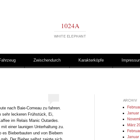
1024A
WHITE ELEPHANT
Fahrzeug
Zwischendurch
Karakterköpfe
Impressu
ARCHIV
Februa
eute nach Baie-Comeau zu fahren.
Januar
m sehr leckeren Frühstück, Ei,
Novemb
affee im Relais Manic Outardes.
März 2
mit einer launigen Unterhaltung zu.
Februa
o es Bieberbauten und von Biebern
Januar
b. Der Bieber selbst zeigte sich