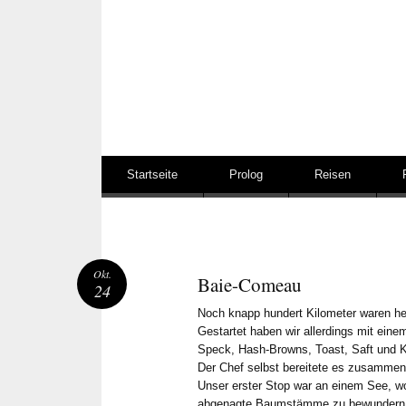
Springe zum Inhalt
Startseite
Prolog
Reisen
Okt.
Baie-Comeau
24
Noch knapp hundert Kilometer waren h
Gestartet haben wir allerdings mit eine
Speck, Hash-Browns, Toast, Saft und K
Der Chef selbst bereitete es zusammen 
Unser erster Stop war an einem See, w
abgenagte Baumstämme zu bewundern ga