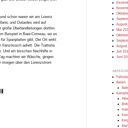
Dezemb
Novemb
Oktobe
i und schon waren wir am Lorenz
Septem
anic und Outardes wird auf
August
 große Überlandleitungen dorthin
Mai 20
zum Beispiel in Baie-Comeau, wo es
Oktobe
für Spanplatten gibt. Der Ort wirkt
Septem
n französisch adrett. Die Trattoria
August
. Und ein bisschen Nachhilfe in
Juli 20
 Tag machten wir Wäsche, gingen
Juni 2
ür morgen über den Lorenzstrom
KATEGOR
Fahrze
Italien
Ital
Kanada
Alb
Bri
Hal
Kan
Kin
Man