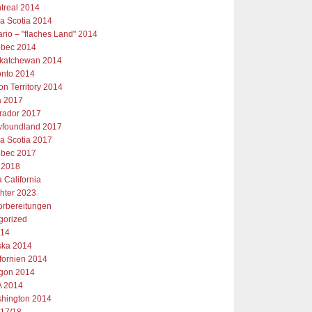
treal 2014
a Scotia 2014
ario – "flaches Land" 2014
bec 2014
katchewan 2014
onto 2014
on Territory 2014
 2017
rador 2017
foundland 2017
a Scotia 2017
bec 2017
 2018
 California
chter 2023
orbereitungen
gorized
014
ska 2014
ifornien 2014
gon 2014
 2014
hington 2014