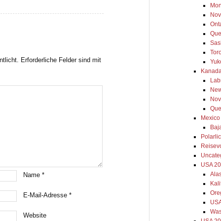
Mon
Nov
Ont
Que
Sas
Tor
tlicht.
Erforderliche Felder sind mit
Yuk
Kanada
Lab
New
Nov
Que
Mexico
Baja
Polarli
Reisev
Uncate
USA 2
Ala
Name
*
Kal
Ore
E-Mail-Adresse
*
USA
Was
Website