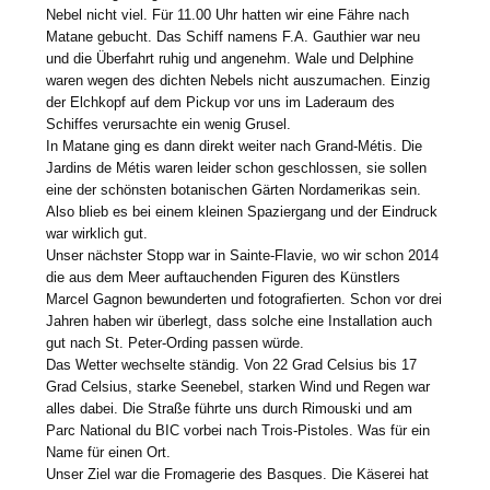
Nebel nicht viel. Für 11.00 Uhr hatten wir eine Fähre nach
Matane gebucht. Das Schiff namens F.A. Gauthier war neu
und die Überfahrt ruhig und angenehm. Wale und Delphine
waren wegen des dichten Nebels nicht auszumachen. Einzig
der Elchkopf auf dem Pickup vor uns im Laderaum des
Schiffes verursachte ein wenig Grusel.
In Matane ging es dann direkt weiter nach Grand-Métis. Die
Jardins de Métis waren leider schon geschlossen, sie sollen
eine der schönsten botanischen Gärten Nordamerikas sein.
Also blieb es bei einem kleinen Spaziergang und der Eindruck
war wirklich gut.
Unser nächster Stopp war in Sainte-Flavie, wo wir schon 2014
die aus dem Meer auftauchenden Figuren des Künstlers
Marcel Gagnon bewunderten und fotografierten. Schon vor drei
Jahren haben wir überlegt, dass solche eine Installation auch
gut nach St. Peter-Ording passen würde.
Das Wetter wechselte ständig. Von 22 Grad Celsius bis 17
Grad Celsius, starke Seenebel, starken Wind und Regen war
alles dabei. Die Straße führte uns durch Rimouski und am
Parc National du BIC vorbei nach Trois-Pistoles. Was für ein
Name für einen Ort.
Unser Ziel war die Fromagerie des Basques. Die Käserei hat