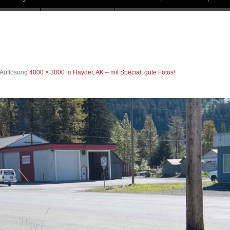
 Auflösung
4000 × 3000
in
Hayder, AK – mit Special: gute Fotos!