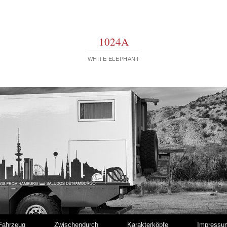
1024A
WHITE ELEPHANT
Fahrzeug
Zwischendurch
Karakterköpfe
Impressu