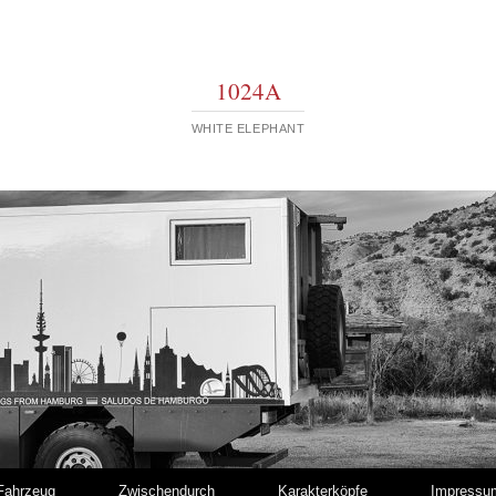
1024A
WHITE ELEPHANT
Fahrzeug
Zwischendurch
Karakterköpfe
Impressu