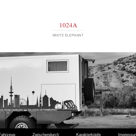
1024A
WHITE ELEPHANT
Fahrzeug
Zwischendurch
Karakterköpfe
Impressu