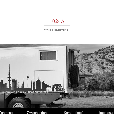
1024A
WHITE ELEPHANT
Fahrzeug
Zwischendurch
Karakterköpfe
Impressu