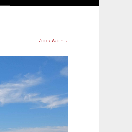
← Zurück
Weiter →