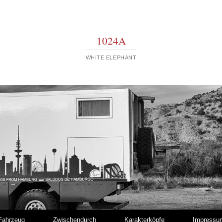
1024A
WHITE ELEPHANT
Fahrzeug
Zwischendurch
Karakterköpfe
Impressu