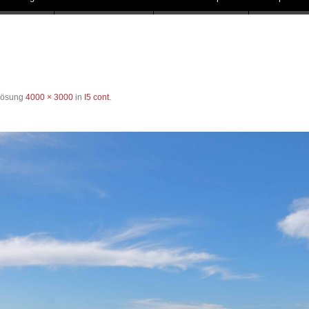
flösung
4000 × 3000
in
I5 cont.