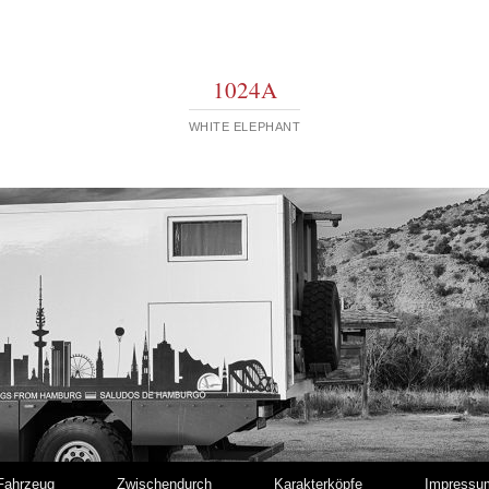
1024A
WHITE ELEPHANT
Fahrzeug
Zwischendurch
Karakterköpfe
Impressu