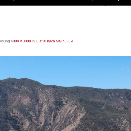
flösung
4000 × 3000
in
I5 at al nach Malibu, CA