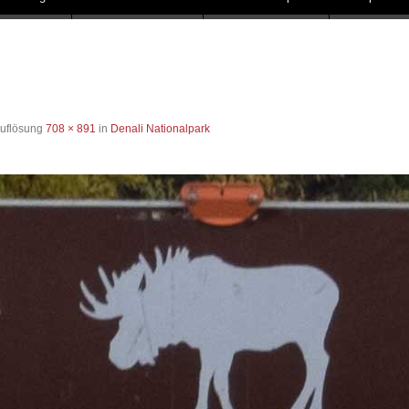
Auflösung
708 × 891
in
Denali Nationalpark