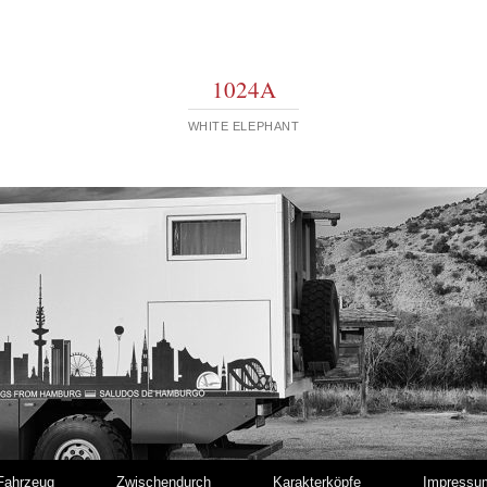
1024A
WHITE ELEPHANT
Fahrzeug
Zwischendurch
Karakterköpfe
Impressu