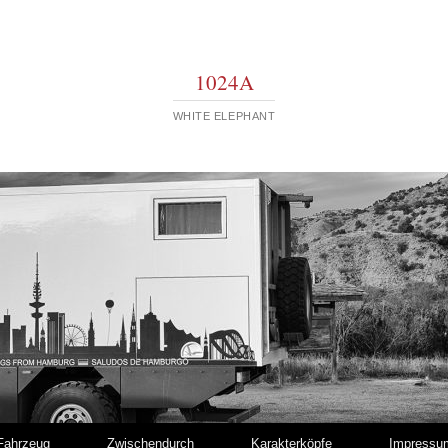
1024A
WHITE ELEPHANT
Fahrzeug
Zwischendurch
Karakterköpfe
Impressu