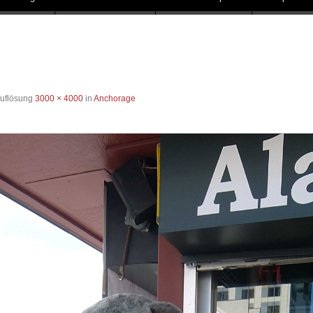
Auflösung
3000 × 4000
in
Anchorage