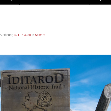
 Auflösung
4211 × 3280
in
Seward