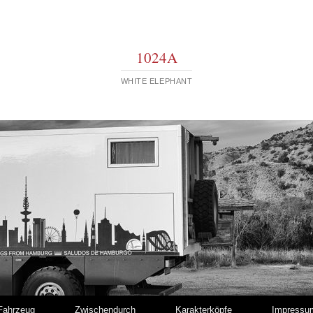
1024A
WHITE ELEPHANT
Fahrzeug
Zwischendurch
Karakterköpfe
Impressu