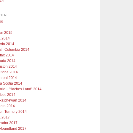
014
IEN
ug
ien 2015
 2014
erta 2014
tish Columbia 2014
ifax 2014
ada 2014
gston 2014
itoba 2014
treal 2014
a Scotia 2014
ario – "flaches Land" 2014
bec 2014
katchewan 2014
onto 2014
on Territory 2014
 2017
rador 2017
foundland 2017