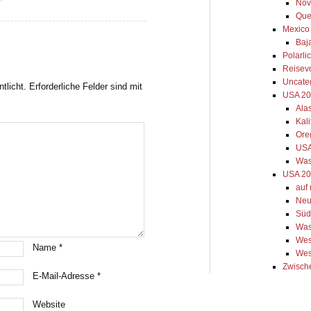
Nov
Que
Mexico
Baja
Polarli
Reisev
Uncate
tlicht.
Erforderliche Felder sind mit
USA 2
Ala
Kal
Ore
USA
Was
USA 20
auf
Neu
Süd
Was
Wes
Name
*
Wes
Zwisch
E-Mail-Adresse
*
Website