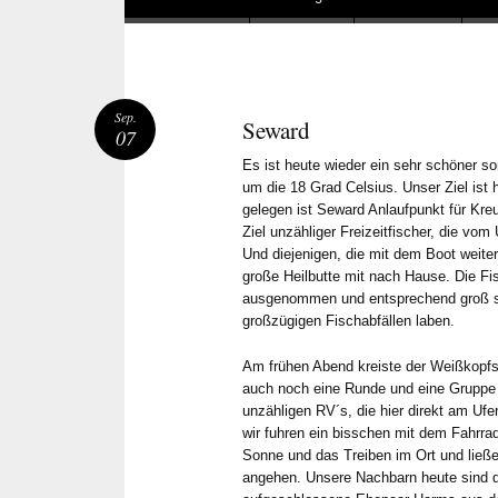
Sep.
Seward
07
Es ist heute wieder ein sehr schöner s
um die 18 Grad Celsius. Unser Ziel ist
gelegen ist Seward Anlaufpunkt für Kre
Ziel unzähliger Freizeitfischer, die vo
Und diejenigen, die mit dem Boot weite
große Heilbutte mit nach Hause. Die Fi
ausgenommen und entsprechend groß si
großzügigen Fischabfällen laben.
Am frühen Abend kreiste der Weißkopfs
auch noch eine Runde und eine Gruppe
unzähligen RV´s, die hier direkt am Uf
wir fuhren ein bisschen mit dem Fahrra
Sonne und das Treiben im Ort und ließ
angehen. Unsere Nachbarn heute sind 