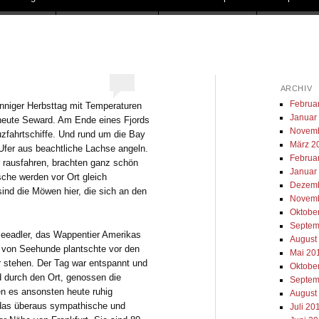
ARCHIV
Februa
onniger Herbsttag mit Temperaturen
Januar
 heute Seward. Am Ende eines Fjords
Novemb
uzfahrtschiffe. Und rund um die Bay
März 2
m Ufer aus beachtliche Lachse angeln.
Februa
r rausfahren, brachten ganz schön
Januar
sche werden vor Ort gleich
Dezemb
nd die Möwen hier, die sich an den
Novemb
Oktobe
Septem
eeadler, das Wappentier Amerikas
August
 von Seehunde plantschte vor den
Mai 20
er stehen. Der Tag war entspannt und
Oktobe
d durch den Ort, genossen die
Septem
en es ansonsten heute ruhig
August
das überaus sympathische und
Juli 20