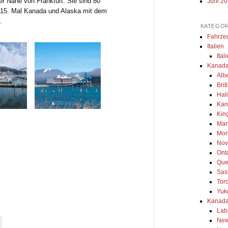
 Nähe von Frankfurt. Sie sind 80
Juni 2
s 15. Mal Kanada und Alaska mit dem
.
KATEGOR
Fahrze
Italien
Ital
Kanada
Alb
Bri
Hal
Kan
Kin
Man
Mon
Nov
Ont
Que
Sas
Tor
Yuk
Kanada
Lab
New