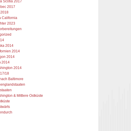
a Scotia 2017
bec 2017
 2018
 California
chter 2023
orbereitungen
gorized
014
ska 2014
ifornien 2014
gon 2014
 2014
hington 2014
17/18
 nach Baltimore
englandstaaten
staaten
hington & Mittlere Ostküste
tküste
twärts
endurch