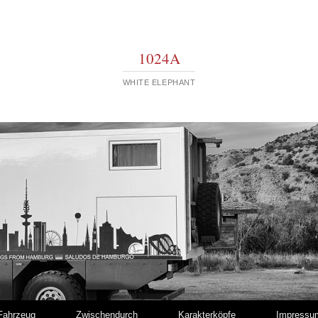
1024A
WHITE ELEPHANT
Fahrzeug
Zwischendurch
Karakterköpfe
Impressu