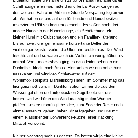
Eigentlich sollte die Fähre um 12.00 Uhr abfahren, aber da ein
Schiff ausgefallen war, hatte dies offenbar Auswirkungen auf
den weiteren Fahrplan. Mit einer Stunde Verspätung legten wir
ab. Wir hatten es uns auf den für Hunde und Hundebesitzer
reservierten Plätzen bequem gemacht. Es saßen noch drei
andere Hunde in der Hundelounge, ein Schäferhund, ein
kleiner Hund mit Glubschaugen und ein Familien-Hütehund.
Bis auf zwei, drei gemeinsame konzertante Beller der
vierbeinigen Gäste, verlief die Überfahrt problemlos. Der Wind
frischte auf und so waren auch die Wellen ein wenig höher als
normal. Von Frederikshavn ging es dann leider schon in die
Dunkelheit hinein nach Århus. Hier stehen wir nun bei echtem
nasskalten und windigen Schietwetter auf dem
Wohnmobilstellplatz Marselisborg Hafen. Im Sommer mag das
hier ganz nett sein, im Dunklen sehen wir nur die aus dem
Wasser geholten und aufgebockten Segelboote um uns
herum. Und wir hören den Wind mächtig in den Wanten
pfeifen. Unsere ursprüngliche Idee, zum Ende der Reise noch
einmal essen zu gehen, haben wir aufgegeben und uns mit
einem Klassiker der Convenience-Küche, einer Packung
Miracoli verwöhnt.
Kleiner Nachtrag noch zu gestern. Da hatten wir ja eine kleine