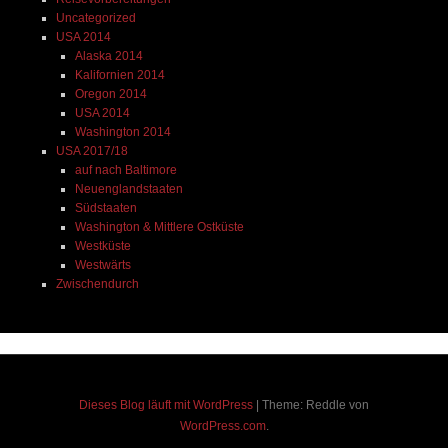
Uncategorized
USA 2014
Alaska 2014
Kalifornien 2014
Oregon 2014
USA 2014
Washington 2014
USA 2017/18
auf nach Baltimore
Neuenglandstaaten
Südstaaten
Washington & Mittlere Ostküste
Westküste
Westwärts
Zwischendurch
Dieses Blog läuft mit WordPress
|
Theme: Reddle von
WordPress.com
.