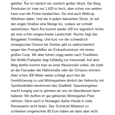
gelüftet. Åre ist nämlich ein ziemlich großer Skiort. Der Berg
Åreskutan ist zwar nur 1.420 m hoch, aber schon von weitem
kann man die Pisten beobachten. Da sind auch Weltcup
Abfahrten dabei. Und wie in jedem bekannten Skiort, ist auf
den engen Straßen eine Menge los, sodass wir schnell
weiterfuhren. Nach Åre kommt wieder 100 km eigentlich nichts
als eine schön eingeschneite Landschaft. Rechts liegt das
Berggebiet Tröndelag. Und kurz vor der schwedisch-
norwegischen Grenze bei Storlien gibt es wahrscheinlich
wegen des Preisgefälles ein Einkaufszentrum mit einem
großen Coop. Wir aber fuhren zügig weiter nach Trondheim.
Der WoMo-Parkplatz liegt fußläufig zur Innenstadt. Auf dem
Weg dorthin kommt man an einer Häuserzeile vorbei, die stark
an die Fassaden der Hafenstraße oder der Schanze erinnern.
Aber schon 300 Meter weiter schlägt auch hier die
Gentrifizierung zu und Wohnquartiere ähnlich der Hafencity mit
Sportboothäfen bestimmen das Stadtbild. Spazierengehen
macht hungrig und so gönnten wir uns ein Abendessen beim
Italiener. Wir durften im gut geheizten Wintergarten Platz
nehmen. Denn auch in Norwegen dürfen Hunde in viele
Restaurants nicht hinein. Das Schnitzel Milanese zu
schlanken umgerechnet 80 Euro haben wir dann aber nicht