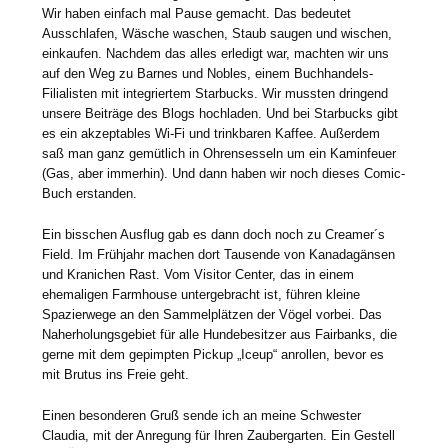
Wir haben einfach mal Pause gemacht. Das bedeutet
Ausschlafen, Wäsche waschen, Staub saugen und wischen,
einkaufen. Nachdem das alles erledigt war, machten wir uns
auf den Weg zu Barnes und Nobles, einem Buchhandels-
Filialisten mit integriertem Starbucks. Wir mussten dringend
unsere Beiträge des Blogs hochladen. Und bei Starbucks gibt
es ein akzeptables Wi-Fi und trinkbaren Kaffee. Außerdem
saß man ganz gemütlich in Ohrensesseln um ein Kaminfeuer
(Gas, aber immerhin). Und dann haben wir noch dieses Comic-
Buch erstanden.
Ein bisschen Ausflug gab es dann doch noch zu Creamer´s
Field. Im Frühjahr machen dort Tausende von Kanadagänsen
und Kranichen Rast. Vom Visitor Center, das in einem
ehemaligen Farmhouse untergebracht ist, führen kleine
Spazierwege an den Sammelplätzen der Vögel vorbei. Das
Naherholungsgebiet für alle Hundebesitzer aus Fairbanks, die
gerne mit dem gepimpten Pickup „Iceup“ anrollen, bevor es
mit Brutus ins Freie geht.
Einen besonderen Gruß sende ich an meine Schwester
Claudia, mit der Anregung für Ihren Zaubergarten. Ein Gestell