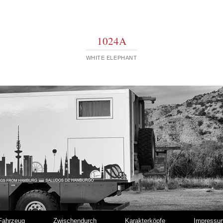
1024A
WHITE ELEPHANT
Fahrzeug
Zwischendurch
Karakterköpfe
Impressu