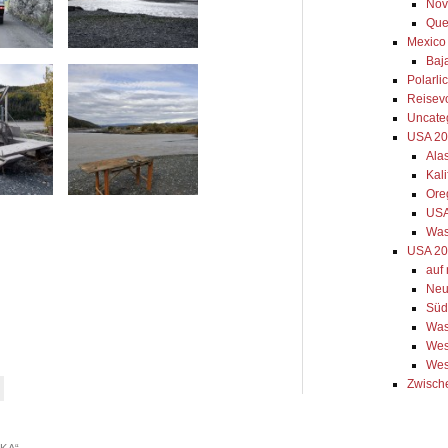
Nov
Que
Mexico
Baja
Polarli
Reisev
Uncate
USA 2
Ala
Kal
Ore
USA
Was
USA 20
auf
Neu
Süd
Was
Wes
Wes
Zwisch
SKA
“