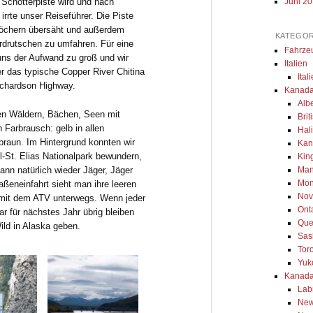
Juni 2
 Schotterpiste wird und nach
irrte unser Reiseführer. Die Piste
glöchern übersäht und außerdem
KATEGOR
Erdrutschen zu umfahren. Für eine
Fahrze
uns der Aufwand zu groß und wir
Italien
er das typische Copper River Chitina
Ital
ichardson Highway.
Kanada
Alb
ten Wäldern, Bächen, Seen mit
Bri
 Farbrausch: gelb in allen
Hal
 braun. Im Hintergrund konnten wir
Kan
-St. Elias Nationalpark bewundern,
Kin
Man
ann natürlich wieder Jäger, Jäger
Mon
aßeneinfahrt sieht man ihre leeren
Nov
 mit dem ATV unterwegs. Wenn jeder
Ont
aar für nächstes Jahr übrig bleiben
Que
ild in Alaska geben.
Sas
Tor
Yuk
Kanada
Lab
New