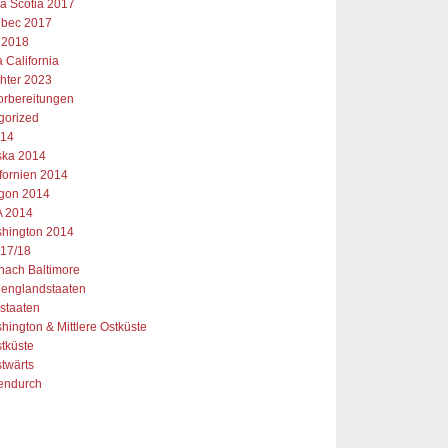
a Scotia 2017
bec 2017
 2018
 California
chter 2023
orbereitungen
gorized
014
ska 2014
ifornien 2014
gon 2014
 2014
hington 2014
17/18
 nach Baltimore
englandstaaten
staaten
hington & Mittlere Ostküste
tküste
twärts
endurch