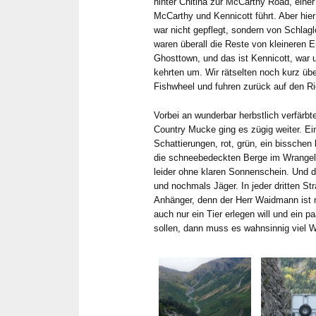
hinter Chitina zur McCarthy Road, einer
McCarthy und Kennicott führt. Aber hier 
war nicht gepflegt, sondern von Schla
waren überall die Reste von kleineren 
Ghosttown, und das ist Kennicott, war 
kehrten um. Wir rätselten noch kurz üb
Fishwheel und fuhren zurück auf den R
Vorbei an wunderbar herbstlich verfärb
Country Mucke ging es zügig weiter. Ein
Schattierungen, rot, grün, ein bisschen
die schneebedeckten Berge im Wrangell
leider ohne klaren Sonnenschein. Und d
und nochmals Jäger. In jeder dritten Str
Anhänger, denn der Herr Waidmann ist
auch nur ein Tier erlegen will und ein p
sollen, dann muss es wahnsinnig viel W